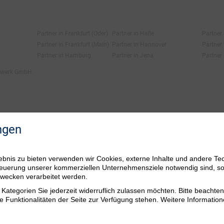
Partner in Frankfurt (Oder)
Partner in Halle
Partner
Partner in Frankfurt (Main)
Partner in Hannover
Partner 
Partner in Hamburg
Partner in Jena
Partner 
fewerk GmbH.
ngen
bnis zu bieten verwenden wir Cookies, externe Inhalte und andere Te
 Steuerung unserer kommerziellen Unternehmensziele notwendig sind, s
ezwecken verarbeitet werden.
Kategorien Sie jederzeit widerruflich zulassen möchten. Bitte beachten 
e Funktionalitäten der Seite zur Verfügung stehen. Weitere Information