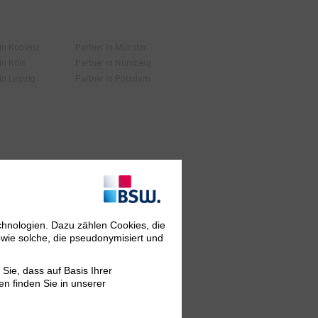
 in Koblenz
Partner in Münster
in Köln
Partner in Nürnberg
in Leipzig
Partner in Potsdam
chnologien. Dazu zählen Cookies, die
owie solche, die pseudonymisiert und
Sie, dass auf Basis Ihrer
en finden Sie in unserer