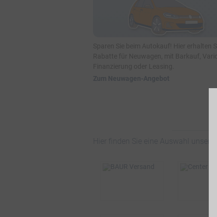
Sparen Sie beim Autokauf! Hier erhalten 
Rabatte für Neuwagen, mit Barkauf, Vari
Finanzierung oder Leasing.
Zum Neuwagen-Angebot
Hier finden Sie eine Auswahl unsere
BSW-Vorteil
BSW-Vor
4%
10
ONLINE
ONLI