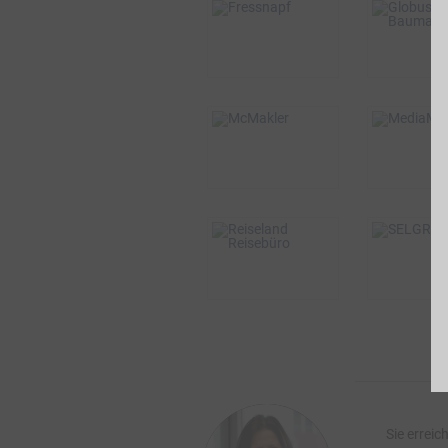
BSW-Vorteil
BSW-Vor
bis zu 6%
4% Direktv
VOR ORT &
ONLINE
BSW-Vorteil
BSW-Vor
2%
0,75%
VOR ORT & ONLINE
ONLI
BSW-Vorteil
BSW-Vor
3%
2% Direkt
VOR O
VOR ORT & ONLINE
Sie erreic