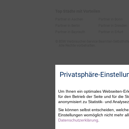
Top Städte mit Vorteilen
Partner in Aachen
Partner in Bonn
Partner in Berlin
Partner in Dresden
Partner in Bayreuth
Partner in Erfurt
© BSW Verbraucher-Service
Beamten-Selbsthil
Alle Rechte vorbehalten.
Privatsphäre-Einstellu
Um Ihnen ein optimales Webseiten-Erle
für den Betrieb der Seite und für die
anonymisiert zu Statistik- und Analys
Sie können selbst entscheiden, welche 
Einstellungen womöglich nicht mehr all
Datenschutzerklärung
.