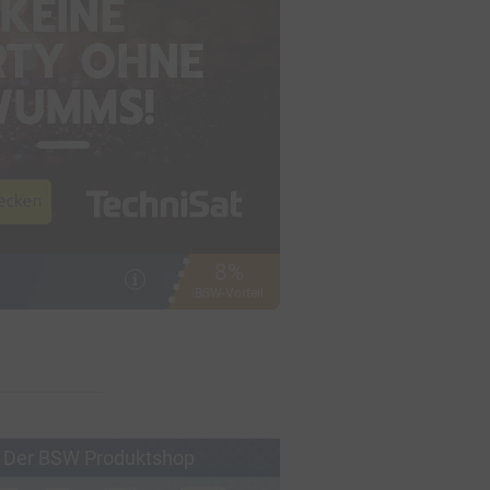
8%
i
BSW-Vorteil
 Der BSW Produktshop