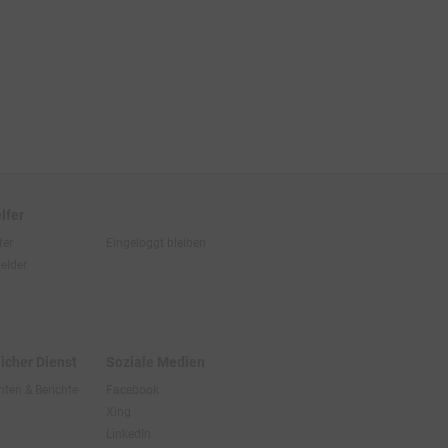
lfer
ter
Eingeloggt bleiben
elder
licher Dienst
Soziale Medien
hten & Berichte
Facebook
Xing
LinkedIn