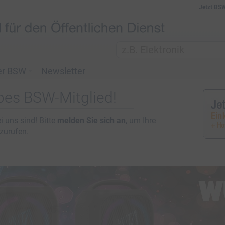
Jetzt BS
er BSW
Newsletter
ebes BSW-Mitglied!
i uns sind! Bitte
melden Sie sich an
, um Ihre
fzurufen.