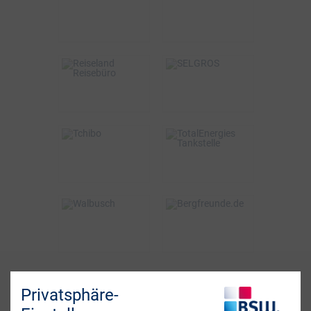
bis zu 15€
2%
VOR ORT & ONLINE
ONLINE
BSW-Vorteil
BSW-Vorteil
3%
2% Direktabzug
VOR ORT
VOR ORT & ONLINE
BSW-Vorteil
BSW-Vorteil
bis zu 6%
0,5%
ONLINE
VOR ORT
BSW-Vorteil
BSW-Vorteil
bis zu 5%
4%
ONLINE
ONLINE
Fragen? Wir sind für
Privatsphäre-