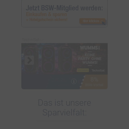
TechniSat
8%
i
BSW-Vorteil
Das ist unsere
Sparvielfalt: