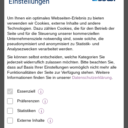
Sie da!
Einstellungen
Um Ihnen ein optimales Webseiten-Erlebnis zu bieten
verwenden wir Cookies, externe Inhalte und andere
Technologien. Dazu zählen Cookies, die für den Betrieb der
Seite und für die Steuerung unserer kommerziellen
Unternehmensziele notwendig sind, sowie solche, die
pseudonymisiert und anonymisiert zu Statistik- und
Analysezwecken verarbeitet werden.
Sie können selbst entscheiden, welche Kategorien Sie
Michaela Söllner
jederzeit widerruflich zulassen möchten. Bitte beachten Sie,
Mitgliederservice
dass auf Basis Ihrer Einstellungen womöglich nicht mehr alle
Funktionalitäten der Seite zur Verfügung stehen. Weitere
Sie erreichen uns persönlich Montag bis Freitag
Informationen finden Sie in unserer
Datenschutzerklärung
.
von 08:00 Uhr bis 18:00 Uhr.
Telefon:
0800 - 279 25 82
(gebührenfrei)
Essenziell
E-Mail:
dialog@bsw.de
Facebook:
www.facebook.com/bsw.de
Präferenzen
Bitte beachten Sie die aktuellen Hinweise auf
Statistiken
der
Kontaktseite
.
Externe Inhalte
© BSW Verbraucher-Service