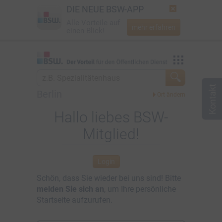
DIE NEUE BSW-APP
Alle Vorteile auf
mehr erfahren
einen Blick!
Startseite
Vorteilswelt
Jetzt BSW-Mitglied werden
Mein BSW
Berlin
Login
Aktuelles
Hallo liebes BSW-
Mitglied!
☎
0800 - 279 25 82
Über BSW
Newsletter
Login
Schön, dass Sie wieder bei uns sind! Bitte
melden Sie sich an
, um Ihre persönliche
Startseite aufzurufen.