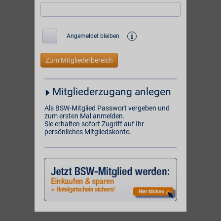
unserer
und
1084 Online-Partner
unserer Partner vor Ort:
i
Angemeldet bleiben
BSW-Vorteil
BSW-Vorteil
4%
10%
ONLINE
ONLINE
Mitgliederzugang anlegen
BSW-Vorteil
BSW-Vorteil
5%
2%**
Als BSW-Mitglied Passwort vergeben und
zum ersten Mal anmelden.
VOR ORT
ONLINE
Sie erhalten sofort Zugriff auf Ihr
persönliches Mitgliedskonto.
BSW-Vorteil
BSW-Vorteil
1%
2% Direktabzug
VOR ORT
ONLINE
BSW-Vorteil
BSW-Vorteil
bis zu 6%
4% Direktvorteil
VOR ORT & ONLINE
ONLINE