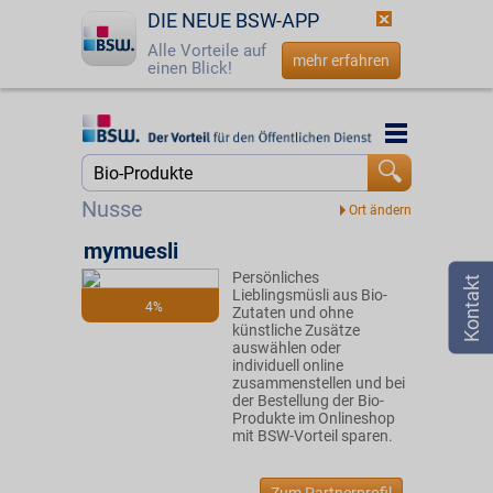
DIE NEUE BSW-APP
Alle Vorteile auf
mehr erfahren
einen Blick!
Startseite
Startseite
Jetzt BSW-Mitglied werden
Suche
Nusse
Login
mymuesli
Persönliches
☎
0800 - 279 25 82
Lieblingsmüsli aus Bio-
4%
Zutaten und ohne
künstliche Zusätze
auswählen oder
individuell online
zusammenstellen und bei
der Bestellung der Bio-
Produkte im Onlineshop
mit BSW-Vorteil sparen.