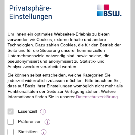
Privatsphäre-
Zum Partnerprofil
Einstellungen
Biggreensmile.de
Um Ihnen ein optimales Webseiten-Erlebnis zu bieten
verwenden wir Cookies, externe Inhalte und andere
Für eine umweltbewusste
Technologien. Dazu zählen Cookies, die für den Betrieb der
Lebensweise: Bio-
bis zu 4%
zertifizierte
Seite und für die Steuerung unserer kommerziellen
Drogerieartikel für die
Unternehmensziele notwendig sind, sowie solche, die
ganze Familie und
pseudonymisiert und anonymisiert zu Statistik- und
natürliche
Analysezwecken verarbeitet werden.
Reinigungsprodukte im
Onlineshop kaufen und
Sie können selbst entscheiden, welche Kategorien Sie
mit BSW-Vorteil sparen.
jederzeit widerruflich zulassen möchten. Bitte beachten Sie,
dass auf Basis Ihrer Einstellungen womöglich nicht mehr alle
Funktionalitäten der Seite zur Verfügung stehen. Weitere
Zum Partnerprofil
Informationen finden Sie in unserer
Datenschutzerklärung
.
Essenziell
ROSSMANN Gutschein
Präferenzen
BSW-Vorteil
Zum Partnerprofil
Statistiken