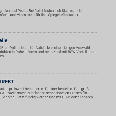
afen und Profis: Bei Rollei finden sich Stative, Licht,
säcke und vieles mehr für Ihre Spiegelreflexkamera.
eile
ößten Onlineshops für Autoteile in einer riesigen Auswahl
ukten in Ruhe stöbern und beim Kauf mit BSW-Vorteil noch
ren.
DIREKT
 Autos preiswert bei unserem Partner bestellen. Das große
t Autoteile sowie Zubehör zu sensationellen Preisen für
0 Marken. Jetzt fündig werden und mit BSW-Vorteil sparen.