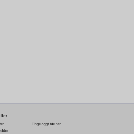
lfer
ter
Eingeloggt bleiben
elder