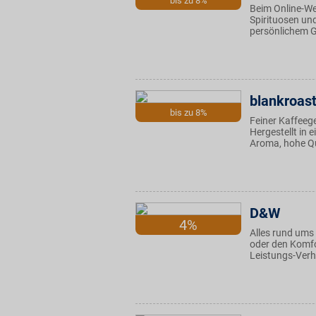
bis zu 8%
Beim Online-We
Spirituosen und
persönlichem G
blankroas
bis zu 8%
Feiner Kaffeeg
Hergestellt in 
Aroma, hohe Qua
D&W
4%
Alles rund ums 
oder den Komfo
Leistungs-Verh