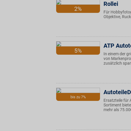
Rollei
2%
Für Hobbyfotogr
Objektive, Ruck
ATP Autot
5%
In einem der gr
von Markenprod
zusätzlich spa
Autoteile
bis zu 7%
Ersatzteile für
Sortiment biete
mehr als 75.00