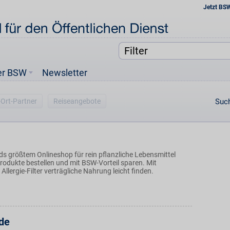
Jetzt BS
er BSW
Newsletter
-Ort-Partner
Reiseangebote
Such
ds größtem Onlineshop für rein pflanzliche Lebensmittel
odukte bestellen und mit BSW-Vorteil sparen. Mit
llergie-Filter verträgliche Nahrung leicht finden.
de