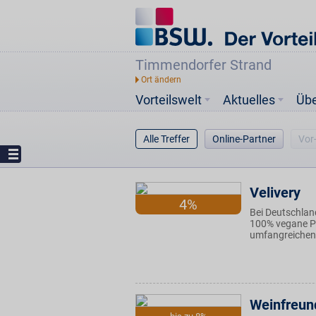
Timmendorfer Strand
Vorteilswelt
Aktuelles
Üb
Alle Treffer
Online-Partner
Vor
Velivery
4%
Bei Deutschlan
100% vegane Pr
umfangreichen A
Weinfreun