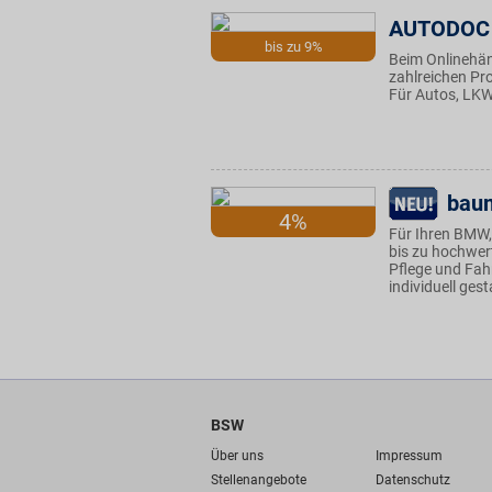
AUTODOC
bis zu 9%
Beim Onlinehän
zahlreichen Pro
Für Autos, LKW
bau
4%
Für Ihren BMW,
bis zu hochwert
Pflege und Fah
individuell ges
BSW
Über uns
Impressum
Stellenangebote
Datenschutz