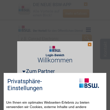
DIE NEUE BSW-APP
Alle Vorteile auf
mehr erfahren
einen Blick!
Startseite
Startseite
Jetzt BSW-Mitglied werden
zum Partner
Berlin
Login
Login-Bereich
Login erforderlich!
Willkommen
☎
0800 - 279 25 82
Zum Partner
i
E-Mail-Adresse oder BSW-Mitgliedsnummer
Privatsphäre-
Einstellungen
Passwort
Passwort vergessen?
Um Ihnen ein optimales Webseiten-Erlebnis zu bieten
verwenden wir Cookies, externe Inhalte und andere