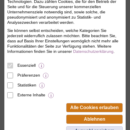
Technologien. Dazu zählen Cookies, die für den Betrieb der
Seite und für die Steuerung unserer kommerziellen
i
Angemeldet bleiben
Unternehmensziele notwendig sind, sowie solche, die
pseudonymisiert und anonymisiert zu Statistik- und
Jetzt einloggen
Analysezwecken verarbeitet werden.
Sie können selbst entscheiden, welche Kategorien Sie
jederzeit widerruflich zulassen möchten. Bitte beachten Sie,
Mitgliederzugang anlegen
dass auf Basis Ihrer Einstellungen womöglich nicht mehr alle
Funktionalitäten der Seite zur Verfügung stehen. Weitere
Als BSW-Mitglied Passwort vergeben und
Informationen finden Sie in unserer
Datenschutzerklärung
.
zum ersten Mal anmelden.
Sie erhalten sofort Zugriff auf Ihr
persönliches Mitgliedskonto.
Essenziell
Präferenzen
Statistiken
Externe Inhalte
© BSW Verbraucher-Service
Beamten-Selbsthilfewerk GmbH.
Alle Cookies erlauben
Alle Rechte vorbehalten.
Ablehnen