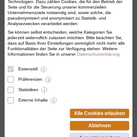
Technologien. Dazu zählen Cookies, die für den Betrieb der
Seite und für die Steuerung unserer kommerziellen
i
Angemeldet bleiben
Unternehmensziele notwendig sind, sowie solche, die
pseudonymisiert und anonymisiert zu Statistik- und
Jetzt einloggen
Analysezwecken verarbeitet werden.
Sie können selbst entscheiden, welche Kategorien Sie
jederzeit widerruflich zulassen möchten. Bitte beachten Sie,
Mitgliederzugang anlegen
dass auf Basis Ihrer Einstellungen womöglich nicht mehr alle
Funktionalitäten der Seite zur Verfügung stehen. Weitere
Als BSW-Mitglied Passwort vergeben und
Informationen finden Sie in unserer
Datenschutzerklärung
.
zum ersten Mal anmelden.
Sie erhalten sofort Zugriff auf Ihr
persönliches Mitgliedskonto.
Essenziell
Präferenzen
Statistiken
Externe Inhalte
© BSW Verbraucher-Service
Beamten-Selbsthilfewerk GmbH.
Alle Cookies erlauben
Alle Rechte vorbehalten.
Ablehnen