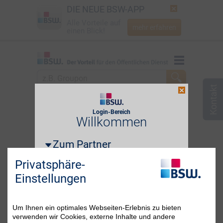
DIE NEUE BSW-APP
Alle Vorteile auf
mehr erfahren
einen Blick!
Startseite
Startseite
Jetzt BSW-Mitglied werden
zum Partner
Berlin
Login
Login-Bereich
Login erforderlich!
Willkommen
☎
0800 - 279 25 82
Zum Partner
i
E-Mail-Adresse oder BSW-Mitgliedsnummer
Privatsphäre-
Einstellungen
Passwort
Passwort vergessen?
Um Ihnen ein optimales Webseiten-Erlebnis zu bieten
verwenden wir Cookies, externe Inhalte und andere