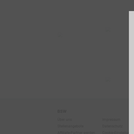
BSW
Über uns
Impressum
Stellenangebote
Datenschutz
Affiliate-Partner werden
Cookie-Einstellung