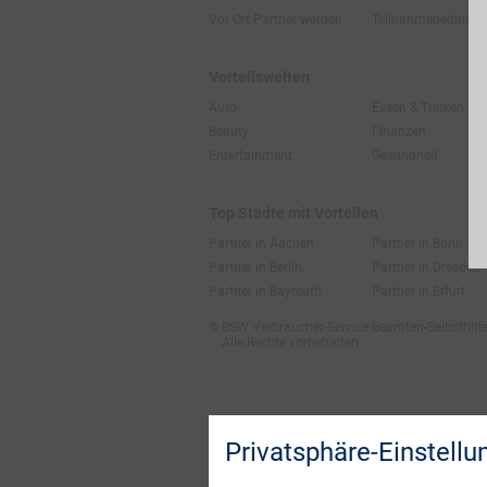
Vor Ort Partner werden
Teilnahmebedingu
Vorteilswelten
Auto
Essen & Trinken
Beauty
Finanzen
Entertainment
Gesundheit
Top Städte mit Vorteilen
Partner in Aachen
Partner in Bonn
Partner in Berlin
Partner in Dresden
Partner in Bayreuth
Partner in Erfurt
© BSW Verbraucher-Service
Beamten-Selbsthil
Alle Rechte vorbehalten.
Privatsphäre-Einstellu