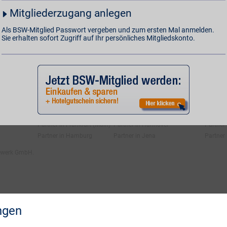
ngen
Mitgliedschaft kündigen
Vertrag widerrufen
Mitgliederzugang anlegen
Als BSW-Mitglied Passwort vergeben und zum ersten Mal anmelden.
Öffent
Sie erhalten sofort Zugriff auf Ihr persönliches Mitgliedskonto.
Kind & Baby
Multimedia
Nachric
Lotto & Gewinnen
Reisen
Mode
Sport & Freizeit
Partner in Frankfurt (Oder)
Partner in Halle
Partner
Partner in Frankfurt (Main)
Partner in Hannover
Partner 
Partner in Hamburg
Partner in Jena
Partner 
fewerk GmbH.
ngen