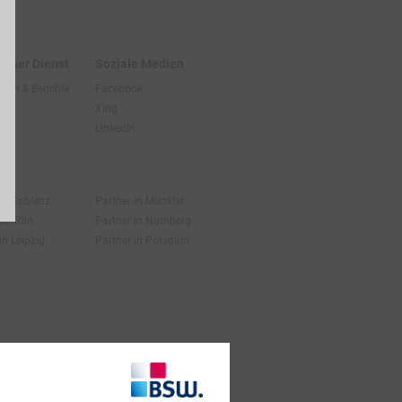
licher Dienst
Soziale Medien
hten & Berichte
Facebook
Xing
LinkedIn
 in Koblenz
Partner in Münster
in Köln
Partner in Nürnberg
in Leipzig
Partner in Potsdam