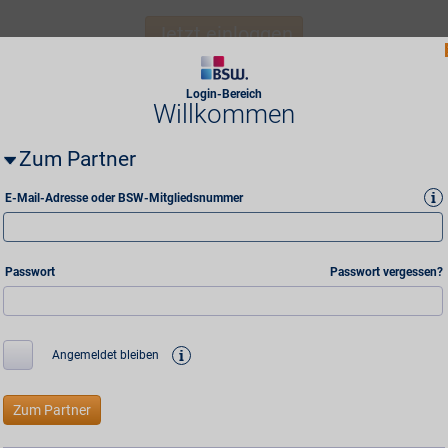
Jetzt einloggen
Login-Bereich
Willkommen
Zum Partner
i
E-Mail-Adresse oder BSW-Mitgliedsnummer
Passwort
Passwort vergessen?
i
Angemeldet bleiben
Mitgliederservice
Sparhe
Beitritt & Konditionen
Freunde werben
Newslet
Kontakt
Alle BSW-Partner anzeigen
Bonusm
en
Häufig gestellte Fragen
Aktuelle Sonderaktionen