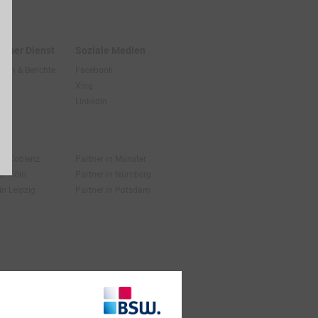
licher Dienst
Soziale Medien
hten & Berichte
Facebook
Xing
LinkedIn
 in Koblenz
Partner in Münster
in Köln
Partner in Nürnberg
in Leipzig
Partner in Potsdam