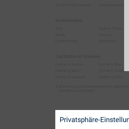
Vor Ort Partner werden
Teilnahmebedingu
Vorteilswelten
Auto
Essen & Trinken
Beauty
Finanzen
Entertainment
Gesundheit
Top Städte mit Vorteilen
Partner in Aachen
Partner in Bonn
Partner in Berlin
Partner in Dresden
Partner in Bayreuth
Partner in Erfurt
© BSW Verbraucher-Service
Beamten-Selbsthil
Alle Rechte vorbehalten.
Privatsphäre-Einstellu