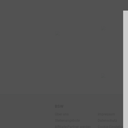
BSW
Über uns
Impressum
Stellenangebote
Datenschutz
Affiliate-Partner werden
Cookie-Einstellung