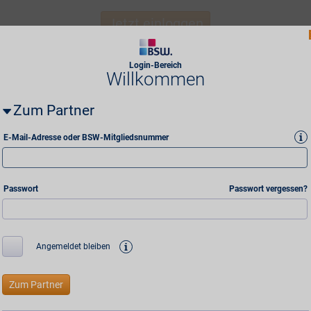
Jetzt einloggen
Login-Bereich
Willkommen
Zum Partner
i
E-Mail-Adresse oder BSW-Mitgliedsnummer
Passwort
Passwort vergessen?
i
Angemeldet bleiben
Mitgliederservice
Sparhe
Beitritt & Konditionen
Freunde werben
Newslet
Kontakt
Alle BSW-Partner anzeigen
Bonusm
en
Häufig gestellte Fragen
Aktuelle Sonderaktionen