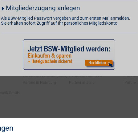
ngen
Mitgliedschaft kündigen
Vertrag widerrufen
Mitgliederzugang anlegen
Als BSW-Mitglied Passwort vergeben und zum ersten Mal anmelden.
Öffent
Sie erhalten sofort Zugriff auf Ihr persönliches Mitgliedskonto.
Kind & Baby
Multimedia
Nachric
Lotto & Gewinnen
Reisen
Mode
Sport & Freizeit
Partner in Frankfurt (Oder)
Partner in Halle
Partner
Partner in Frankfurt (Main)
Partner in Hannover
Partner 
Partner in Hamburg
Partner in Jena
Partner 
fewerk GmbH.
ngen