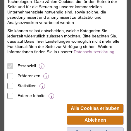
Technologien. Dazu zählen Cookies, die für den Betrieb der
Seite und für die Steuerung unserer kommerziellen
i
Angemeldet bleiben
Unternehmensziele notwendig sind, sowie solche, die
pseudonymisiert und anonymisiert zu Statistik- und
Jetzt einloggen
Analysezwecken verarbeitet werden.
Sie können selbst entscheiden, welche Kategorien Sie
jederzeit widerruflich zulassen möchten. Bitte beachten Sie,
Mitgliederzugang anlegen
dass auf Basis Ihrer Einstellungen womöglich nicht mehr alle
Funktionalitäten der Seite zur Verfügung stehen. Weitere
Als BSW-Mitglied Passwort vergeben und
Informationen finden Sie in unserer
Datenschutzerklärung
.
zum ersten Mal anmelden.
Sie erhalten sofort Zugriff auf Ihr
persönliches Mitgliedskonto.
Essenziell
Präferenzen
Statistiken
Externe Inhalte
© BSW Verbraucher-Service
Beamten-Selbsthilfewerk GmbH.
Alle Cookies erlauben
Alle Rechte vorbehalten.
Ablehnen