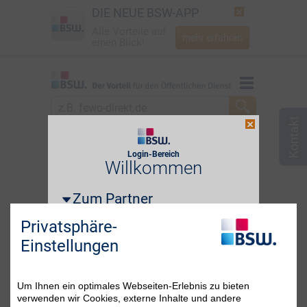
DIE NEUE BSW-APP
Alle Vorteile auf
mehr erfahren
einen Blick!
Startseite
Startseite
Jetzt BSW-Mitglied werden
zum Partner
Berlin
Login
Login-Bereich
Login erforderlich!
Willkommen
☎
0800 - 279 25 82
Zum Partner
i
E-Mail-Adresse oder BSW-Mitgliedsnummer
Privatsphäre-
Einstellungen
Passwort
Passwort vergessen?
Um Ihnen ein optimales Webseiten-Erlebnis zu bieten
verwenden wir Cookies, externe Inhalte und andere