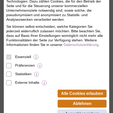
Technologien. Dazu zählen Cookies, die für den Betrieb der
Seite und für die Steuerung unserer kommerziellen
i
Angemeldet bleiben
Unternehmensziele notwendig sind, sowie solche, die
pseudonymisiert und anonymisiert zu Statistik- und
Jetzt einloggen
Analysezwecken verarbeitet werden.
Sie können selbst entscheiden, welche Kategorien Sie
jederzeit widerruflich zulassen möchten. Bitte beachten Sie,
Mitgliederzugang anlegen
dass auf Basis Ihrer Einstellungen womöglich nicht mehr alle
Funktionalitäten der Seite zur Verfügung stehen. Weitere
Als BSW-Mitglied Passwort vergeben und
Informationen finden Sie in unserer
Datenschutzerklärung
.
zum ersten Mal anmelden.
Sie erhalten sofort Zugriff auf Ihr
persönliches Mitgliedskonto.
Essenziell
Präferenzen
Statistiken
Externe Inhalte
© BSW Verbraucher-Service
Beamten-Selbsthilfewerk GmbH.
Alle Cookies erlauben
Alle Rechte vorbehalten.
Ablehnen