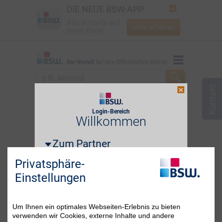
DIE NEUE BSW-APP
Alle Vorteile auf
mehr erfahren
einen Blick!
Startseite
Startseite
Jetzt BSW-Mitglied werden
zum Partner
Berlin
Login
Login-Bereich
Login erforderlich!
Willkommen
☎
0800 - 279 25 82
Zum Partner
i
E-Mail-Adresse oder BSW-Mitgliedsnummer
Privatsphäre-
Einstellungen
Passwort
Passwort vergessen?
Um Ihnen ein optimales Webseiten-Erlebnis zu bieten
verwenden wir Cookies, externe Inhalte und andere