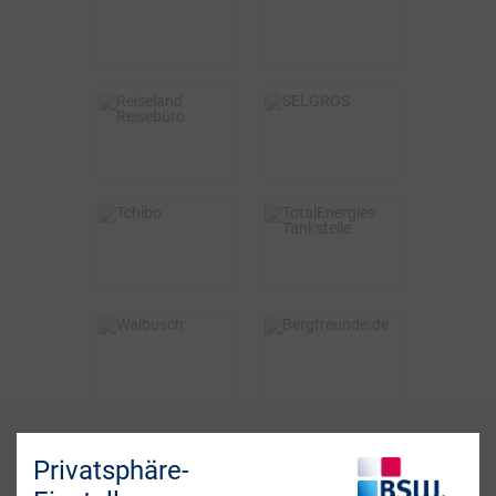
bis zu 15€
2%
VOR ORT & ONLINE
ONLINE
BSW-Vorteil
BSW-Vorteil
3%
2% Direktabzug
VOR ORT
VOR ORT & ONLINE
BSW-Vorteil
BSW-Vorteil
bis zu 6%
0,5%
ONLINE
VOR ORT
BSW-Vorteil
BSW-Vorteil
bis zu 5%
4%
ONLINE
ONLINE
Fragen? Wir sind für
Privatsphäre-