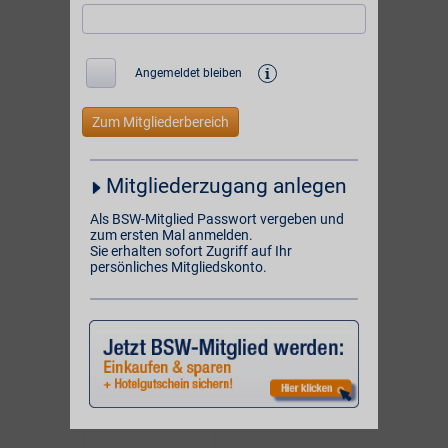
unserer
und
1085 Online-Partner
unserer Partner vor Ort:
i
Angemeldet bleiben
BSW-Vorteil
BSW-Vorteil
4%
10%
ONLINE
ONLINE
Mitgliederzugang anlegen
BSW-Vorteil
BSW-Vorteil
5%
2%**
Als BSW-Mitglied Passwort vergeben und
zum ersten Mal anmelden.
VOR ORT
ONLINE
Sie erhalten sofort Zugriff auf Ihr
persönliches Mitgliedskonto.
BSW-Vorteil
BSW-Vorteil
1%
2% Direktabzug
VOR ORT
ONLINE
BSW-Vorteil
BSW-Vorteil
bis zu 6%
4% Direktvorteil
VOR ORT & ONLINE
ONLINE