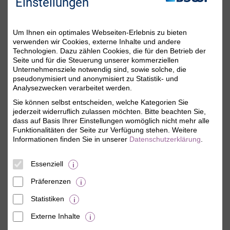
Sie da!
Einstellungen
Um Ihnen ein optimales Webseiten-Erlebnis zu bieten
verwenden wir Cookies, externe Inhalte und andere
Technologien. Dazu zählen Cookies, die für den Betrieb der
Seite und für die Steuerung unserer kommerziellen
Unternehmensziele notwendig sind, sowie solche, die
pseudonymisiert und anonymisiert zu Statistik- und
Analysezwecken verarbeitet werden.
Sie können selbst entscheiden, welche Kategorien Sie
Michaela Söllner
jederzeit widerruflich zulassen möchten. Bitte beachten Sie,
Mitgliederservice
dass auf Basis Ihrer Einstellungen womöglich nicht mehr alle
Funktionalitäten der Seite zur Verfügung stehen. Weitere
Sie erreichen uns persönlich Montag bis Freitag
Informationen finden Sie in unserer
Datenschutzerklärung
.
von 08:00 Uhr bis 18:00 Uhr.
Telefon:
0800 - 279 25 82
(gebührenfrei)
Essenziell
E-Mail:
dialog@bsw.de
Facebook:
www.facebook.com/bsw.de
Präferenzen
Bitte beachten Sie die aktuellen Hinweise auf
Statistiken
der
Kontaktseite
.
Externe Inhalte
© BSW Verbraucher-Service