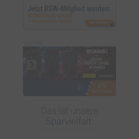
TechniSat
8%
i
BSW-Vorteil
Das ist unsere
Sparvielfalt: