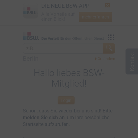
DIE NEUE BSW-APP
Alle Vorteile auf
mehr erfahren
einen Blick!
Startseite
Vorteilswelt
Jetzt BSW-Mitglied werden
Mein BSW
Berlin
Login
Aktuelles
Hallo liebes BSW-
Mitglied!
☎
0800 - 279 25 82
Über BSW
Newsletter
Login
Schön, dass Sie wieder bei uns sind! Bitte
melden Sie sich an
, um Ihre persönliche
Startseite aufzurufen.