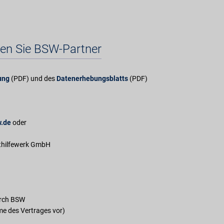
en Sie BSW-Partner
ung
(PDF) und des
Datenerhebungsblatts
(PDF)
w.de
oder
thilfewerk GmbH
rch BSW
e des Vertrages vor)