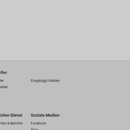
lfer
ter
Eingeloggt bleiben
elder
licher Dienst
Soziale Medien
hten & Berichte
Facebook
Xing