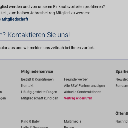
glied werden und von unseren Einkaufsvorteilen profitieren?
hkeit, zum halben Jahresbeitrag Mitglied zu werden:
e Mitgliedschaft
? Kontaktieren Sie uns!
lar aus und wir melden uns zeitnah bei Ihnen zurück.
Mitgliederservice
Sparhe
Beitritt & Konditionen
Freunde werben
Newslet
Kontakt
Alle BSW-Partner anzeigen
Bonusm
en
Häufig gestellte Fragen
Aktuelle Sonderaktionen
ngen
Mitgliedschaft kündigen
Vertrag widerrufen
Öffent
Kind & Baby
Multimedia
Nachric
Lotto & Gewinnen
Reisen