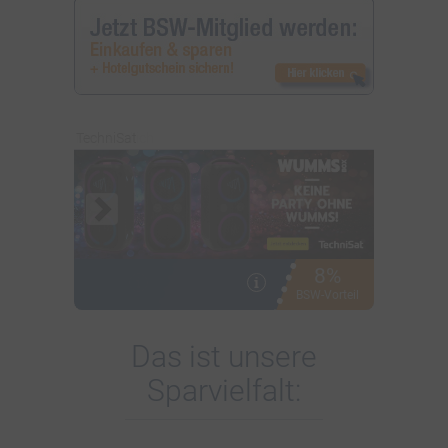
TechniSat
8%
i
BSW-Vorteil
Das ist unsere
Sparvielfalt: