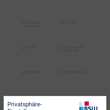
bis zu 15€
2%
VOR ORT & ONLINE
ONLINE
BSW-Vorteil
BSW-Vorteil
3%
2% Direktabzug
VOR ORT
VOR ORT & ONLINE
BSW-Vorteil
BSW-Vorteil
bis zu 6%
0,5%
ONLINE
VOR ORT
BSW-Vorteil
BSW-Vorteil
bis zu 5%
4%
ONLINE
ONLINE
Fragen? Wir sind für
Privatsphäre-