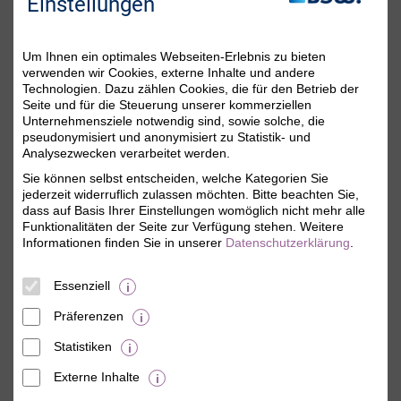
Sie da!
Einstellungen
Um Ihnen ein optimales Webseiten-Erlebnis zu bieten
verwenden wir Cookies, externe Inhalte und andere
Technologien. Dazu zählen Cookies, die für den Betrieb der
Seite und für die Steuerung unserer kommerziellen
Unternehmensziele notwendig sind, sowie solche, die
pseudonymisiert und anonymisiert zu Statistik- und
Analysezwecken verarbeitet werden.
Sie können selbst entscheiden, welche Kategorien Sie
Michaela Söllner
jederzeit widerruflich zulassen möchten. Bitte beachten Sie,
Mitgliederservice
dass auf Basis Ihrer Einstellungen womöglich nicht mehr alle
Funktionalitäten der Seite zur Verfügung stehen. Weitere
Sie erreichen uns persönlich Montag bis Freitag
Informationen finden Sie in unserer
Datenschutzerklärung
.
von 08:00 Uhr bis 18:00 Uhr.
Telefon:
0800 - 279 25 82
(gebührenfrei)
Essenziell
E-Mail:
dialog@bsw.de
Facebook:
www.facebook.com/bsw.de
Präferenzen
Bitte beachten Sie die aktuellen Hinweise auf
Statistiken
der
Kontaktseite
.
Externe Inhalte
© BSW Verbraucher-Service