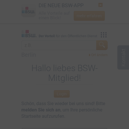
DIE NEUE BSW-APP
Alle Vorteile auf
mehr erfahren
einen Blick!
Startseite
Vorteilswelt
Jetzt BSW-Mitglied werden
Mein BSW
Berlin
Login
Aktuelles
Hallo liebes BSW-
Mitglied!
☎
0800 - 279 25 82
Über BSW
Newsletter
Login
Schön, dass Sie wieder bei uns sind! Bitte
melden Sie sich an
, um Ihre persönliche
Startseite aufzurufen.