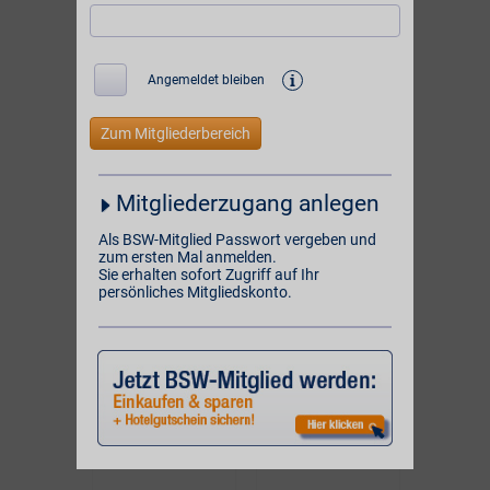
unserer
und
1085 Online-Partner
unserer Partner vor Ort:
i
Angemeldet bleiben
BSW-Vorteil
BSW-Vorteil
4%
10%
ONLINE
ONLINE
Mitgliederzugang anlegen
BSW-Vorteil
BSW-Vorteil
5%
2%**
Als BSW-Mitglied Passwort vergeben und
zum ersten Mal anmelden.
VOR ORT
ONLINE
Sie erhalten sofort Zugriff auf Ihr
persönliches Mitgliedskonto.
BSW-Vorteil
BSW-Vorteil
1%
2% Direktabzug
VOR ORT
ONLINE
BSW-Vorteil
BSW-Vorteil
bis zu 6%
4% Direktvorteil
VOR ORT & ONLINE
ONLINE