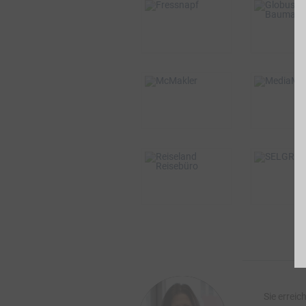
BSW-Vorteil
BSW-Vor
bis zu 6%
4% Direktv
VOR ORT &
ONLINE
BSW-Vorteil
BSW-Vor
2%
0,75%
VOR ORT & ONLINE
ONLI
BSW-Vorteil
BSW-Vor
3%
2% Direkt
VOR O
VOR ORT & ONLINE
Sie erreic