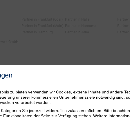
Partner in Frankfurt (Oder)
Partner in Halle
Partner
Partner in Frankfurt (Main)
Partner in Hannover
Partner 
Partner in Hamburg
Partner in Jena
Partner 
fewerk GmbH.
ngen
bnis zu bieten verwenden wir Cookies, externe Inhalte und andere Te
 Steuerung unserer kommerziellen Unternehmensziele notwendig sind, s
ezwecken verarbeitet werden.
Kategorien Sie jederzeit widerruflich zulassen möchten. Bitte beachten 
e Funktionalitäten der Seite zur Verfügung stehen. Weitere Information