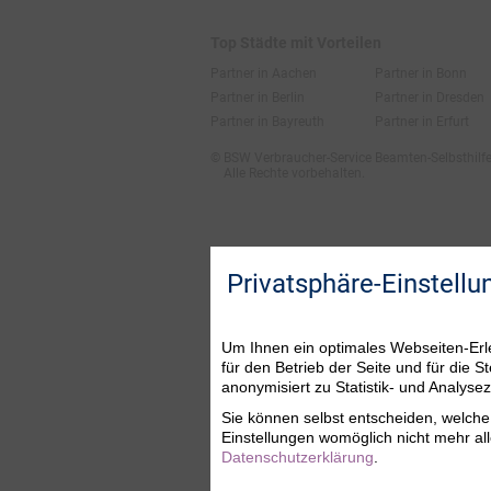
Top Städte mit Vorteilen
Partner in Aachen
Partner in Bonn
Partner in Berlin
Partner in Dresden
Partner in Bayreuth
Partner in Erfurt
© BSW Verbraucher-Service
Beamten-Selbsthil
Alle Rechte vorbehalten.
Privatsphäre-Einstellu
Um Ihnen ein optimales Webseiten-Erle
für den Betrieb der Seite und für die
anonymisiert zu Statistik- und Analys
Sie können selbst entscheiden, welche 
Einstellungen womöglich nicht mehr all
Datenschutzerklärung
.