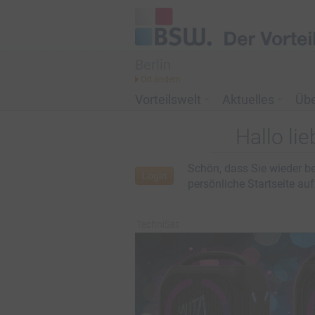
Berlin
Vorteilswelt
Aktuelles
Üb
Hallo li
Schön, dass Sie wieder be
Login
persönliche Startseite au
TechniSat
ABK