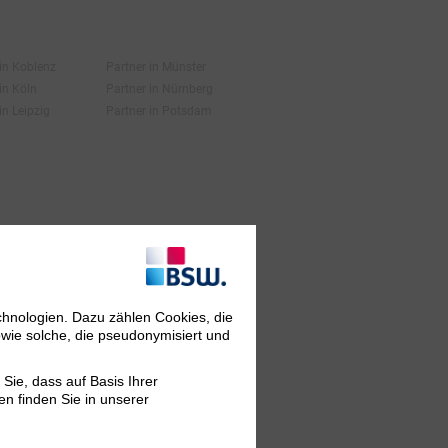
 in Koblenz
Partner in Münster
in Köln
Partner in Nürnberg
in Leipzig
Partner in Potsdam
chnologien. Dazu zählen Cookies, die
owie solche, die pseudonymisiert und
Sie, dass auf Basis Ihrer
en finden Sie in unserer