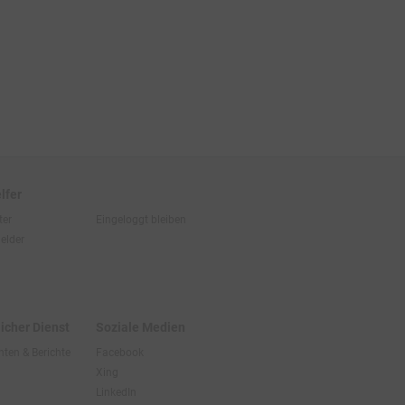
lfer
ter
Eingeloggt bleiben
elder
licher Dienst
Soziale Medien
hten & Berichte
Facebook
Xing
LinkedIn