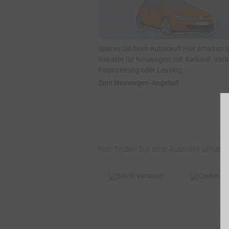
Sparen Sie beim Autokauf! Hier erhalten 
Rabatte für Neuwagen, mit Barkauf, Vari
Finanzierung oder Leasing.
Zum Neuwagen-Angebot
Hier finden Sie eine Auswahl unsere
BSW-Vorteil
BSW-Vor
4%
10
ONLINE
ONLI