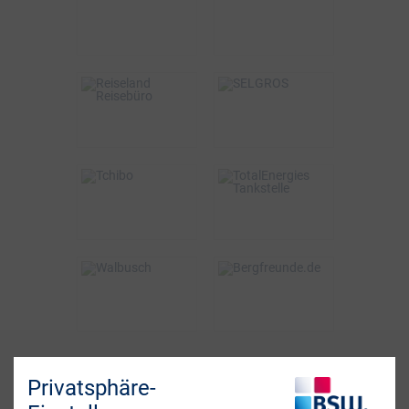
bis zu 15€
2%
VOR ORT & ONLINE
ONLINE
BSW-Vorteil
BSW-Vorteil
3%
2% Direktabzug
VOR ORT
VOR ORT & ONLINE
BSW-Vorteil
BSW-Vorteil
bis zu 6%
0,5%
ONLINE
VOR ORT
BSW-Vorteil
BSW-Vorteil
bis zu 5%
4%
ONLINE
ONLINE
Fragen? Wir sind für
Privatsphäre-