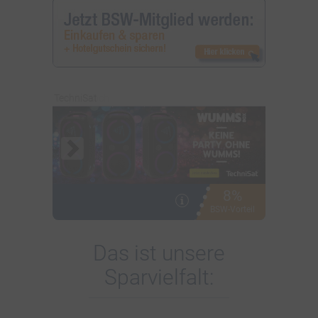
TechniSat
8%
i
BSW-Vorteil
Das ist unsere
Sparvielfalt: