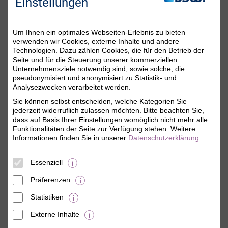
Sie da!
Einstellungen
Um Ihnen ein optimales Webseiten-Erlebnis zu bieten
verwenden wir Cookies, externe Inhalte und andere
Technologien. Dazu zählen Cookies, die für den Betrieb der
Seite und für die Steuerung unserer kommerziellen
Unternehmensziele notwendig sind, sowie solche, die
pseudonymisiert und anonymisiert zu Statistik- und
Analysezwecken verarbeitet werden.
Sie können selbst entscheiden, welche Kategorien Sie
Michaela Söllner
jederzeit widerruflich zulassen möchten. Bitte beachten Sie,
Mitgliederservice
dass auf Basis Ihrer Einstellungen womöglich nicht mehr alle
Funktionalitäten der Seite zur Verfügung stehen. Weitere
Sie erreichen uns persönlich Montag bis Freitag
Informationen finden Sie in unserer
Datenschutzerklärung
.
von 08:00 Uhr bis 18:00 Uhr.
Telefon:
0800 - 279 25 82
(gebührenfrei)
Essenziell
E-Mail:
dialog@bsw.de
Facebook:
www.facebook.com/bsw.de
Präferenzen
Bitte beachten Sie die aktuellen Hinweise auf
Statistiken
der
Kontaktseite
.
Externe Inhalte
© BSW Verbraucher-Service