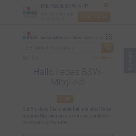
DIE NEUE BSW-APP
Alle Vorteile auf
mehr erfahren
einen Blick!
Startseite
Vorteilswelt
Jetzt BSW-Mitglied werden
Mein BSW
Berlin
Login
Aktuelles
Hallo liebes BSW-
Mitglied!
☎
0800 - 279 25 82
Über BSW
Newsletter
Login
Schön, dass Sie wieder bei uns sind! Bitte
melden Sie sich an
, um Ihre persönliche
Startseite aufzurufen.