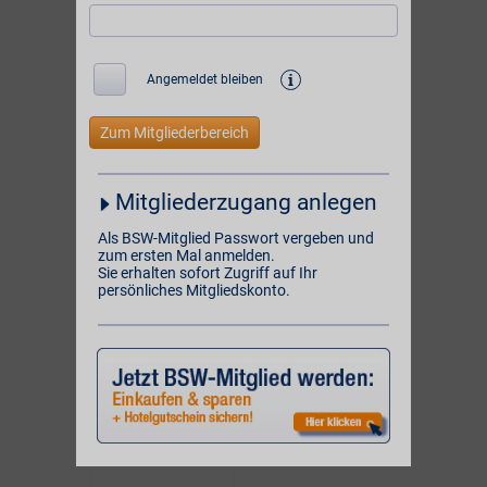
unserer
und
1084 Online-Partner
unserer Partner vor Ort:
i
Angemeldet bleiben
BSW-Vorteil
BSW-Vorteil
4%
10%
ONLINE
ONLINE
Mitgliederzugang anlegen
BSW-Vorteil
BSW-Vorteil
5%
2%**
Als BSW-Mitglied Passwort vergeben und
zum ersten Mal anmelden.
VOR ORT
ONLINE
Sie erhalten sofort Zugriff auf Ihr
persönliches Mitgliedskonto.
BSW-Vorteil
BSW-Vorteil
1%
2% Direktabzug
VOR ORT
ONLINE
BSW-Vorteil
BSW-Vorteil
bis zu 6%
4% Direktvorteil
VOR ORT & ONLINE
ONLINE