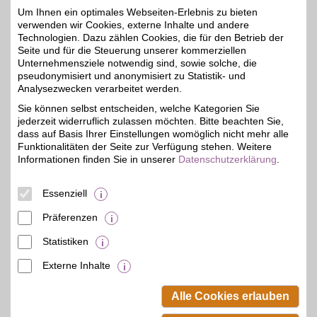
Um Ihnen ein optimales Webseiten-Erlebnis zu bieten
Folgendes:
verwenden wir Cookies, externe Inhalte und andere
Überprüfen Sie die
Technologien. Dazu zählen Cookies, die für den Betrieb der
Schreibweise des
Seite und für die Steuerung unserer kommerziellen
Unternehmensziele notwendig sind, sowie solche, die
Suchbegriffs.
pseudonymisiert und anonymisiert zu Statistik- und
Passen Sie den Suchort
Analysezwecken verarbeitet werden.
an, indem Sie oben links
Sie können selbst entscheiden, welche Kategorien Sie
auf der BSW-Seite auf "Ort
jederzeit widerruflich zulassen möchten. Bitte beachten Sie,
ändern" klicken und Ihren
dass auf Basis Ihrer Einstellungen womöglich nicht mehr alle
Standort auswählen.
Funktionalitäten der Seite zur Verfügung stehen. Weitere
Wiederholen Sie die
Informationen finden Sie in unserer
Datenschutzerklärung
.
Suche mit einem anderen
Suchbegriff.
Essenziell
Verwenden Sie einen
Präferenzen
allgemeineren
Suchbegriff.
Statistiken
Externe Inhalte
© BSW Verbraucher-Service
Beamten-Selbsthilfewerk GmbH.
Alle Cookies erlauben
Alle Rechte vorbehalten.