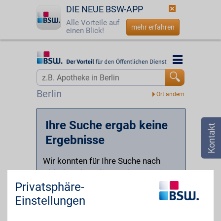
DIE NEUE BSW-APP
Alle Vorteile auf
mehr erfahren
einen Blick!
Startseite
Startseite
Jetzt BSW-Mitglied werden
Suche
Berlin
Login
Ihre Suche ergab keine
☎
0800 - 279 25 82
Ergebnisse
Wir konnten für Ihre Suche nach
Abholmarkt online
und
vor Ort in
Privatsphäre-
Rot an der Rot
leider keine
passenden Partner finden.
Einstellungen
Versuchen Sie beispielsweise