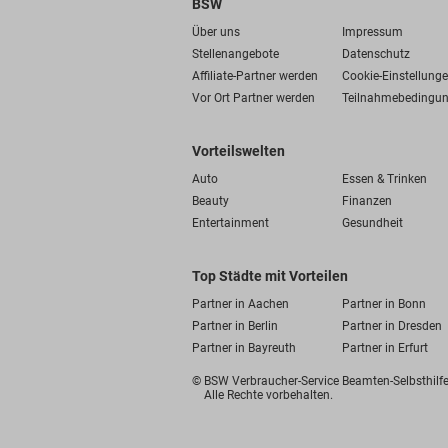
BSW
Über uns
Impressum
Stellenangebote
Datenschutz
Affiliate-Partner werden
Cookie-Einstellung
Vor Ort Partner werden
Teilnahmebedingu
Vorteilswelten
Auto
Essen & Trinken
Beauty
Finanzen
Entertainment
Gesundheit
Top Städte mit Vorteilen
Partner in Aachen
Partner in Bonn
Partner in Berlin
Partner in Dresden
Partner in Bayreuth
Partner in Erfurt
© BSW Verbraucher-Service
Beamten-Selbsthil
Alle Rechte vorbehalten.