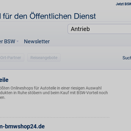
Jetzt BS
er BSW
Newsletter
-Ort-Partner
Reiseangebote
Such
eile
ößten Onlineshops für Autoteile in einer riesigen Auswahl
ukten in Ruhe stöbern und beim Kauf mit BSW-Vorteil noch
ren.
m-bmwshop24.de