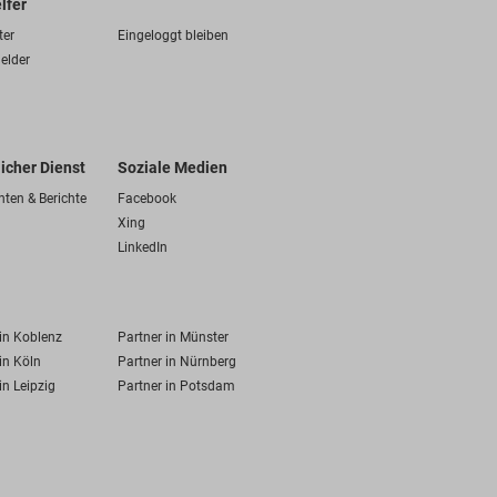
lfer
ter
Eingeloggt bleiben
elder
licher Dienst
Soziale Medien
hten & Berichte
Facebook
Xing
LinkedIn
 in Koblenz
Partner in Münster
in Köln
Partner in Nürnberg
in Leipzig
Partner in Potsdam