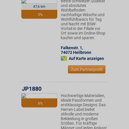
Beste Schweizer Qualität
und absolutes
47,6 km
Wohlbefinden:
nachhaltige Wäsche und
5%
Wohlfühlbasics für Tag
und Nacht mit BSW-
Vorteil in der Filiale vor
Ort sowie im Online-Shop
kaufen und sparen.
Falkenstr. 1
,
74072
Heilbronn
Auf Karte anzeigen
Zum Partnerprofil
JP1880
Hochwertige Materialien,
ideale Passformen und
6%
erstklassige Designs: Das
Herren-Label bietet
stilvolle und moderne
Bekleidung in großen
Größen. Für kräftige
Männer und jeden Anlass!