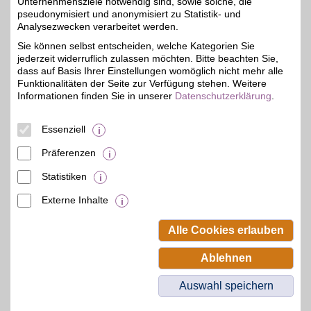
Unternehmensziele notwendig sind, sowie solche, die
pseudonymisiert und anonymisiert zu Statistik- und
MOSER Trachten
Analysezwecken verarbeitet werden.
Traditionell und modern
Sie können selbst entscheiden, welche Kategorien Sie
zugleich: Beim
8%
jederzeit widerruflich zulassen möchten. Bitte beachten Sie,
Onlineshop Dirndl,
Trachten und Lederhosen
dass auf Basis Ihrer Einstellungen womöglich nicht mehr alle
sowie passende
Funktionalitäten der Seite zur Verfügung stehen. Weitere
Accessoires bestellen und
Informationen finden Sie in unserer
Datenschutzerklärung
.
von den schicken Designs
aus hochwertigen Stoffen
überzeugen lassen. Mit
Essenziell
BSW sparen!
Präferenzen
Zum Partnerprofil
Statistiken
Externe Inhalte
© BSW Verbraucher-Service
Beamten-Selbsthilfewerk GmbH.
Alle Cookies erlauben
Alle Rechte vorbehalten.
Ablehnen
Auswahl speichern