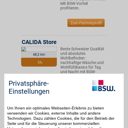
Mit BSW-Vorteil
profitieren.
Zum Partnerprofil
CALIDA Store
Beste Schweizer Qualität
und absolutes
48,3 km
Wohlbefinden:
nachhaltige Wäsche und
5%
Wohlfühlbasics für Tag
und Nacht mit BSW-
Vorteil in der Filiale vor
Ort sowie im Online-Shop
Privatsphäre-
kaufen und sparen.
Einstellungen
Neckargasse 7
,
72070
Tübingen
Auf Karte anzeigen
Um Ihnen ein optimales Webseiten-Erlebnis zu bieten
verwenden wir Cookies, externe Inhalte und andere
Zum Partnerprofil
Technologien. Dazu zählen Cookies, die für den Betrieb der
Seite und für die Steuerung unserer kommerziellen