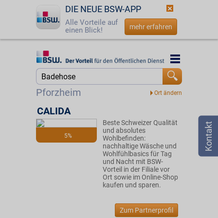
DIE NEUE BSW-APP
Alle Vorteile auf
mehr erfahren
einen Blick!
Startseite
Startseite
Jetzt BSW-Mitglied werden
Suche
Pforzheim
Login
CALIDA
Beste Schweizer Qualität
☎
0800 - 279 25 82
und absolutes
5%
Wohlbefinden:
nachhaltige Wäsche und
Wohlfühlbasics für Tag
und Nacht mit BSW-
Vorteil in der Filiale vor
Ort sowie im Online-Shop
kaufen und sparen.
Zum Partnerprofil