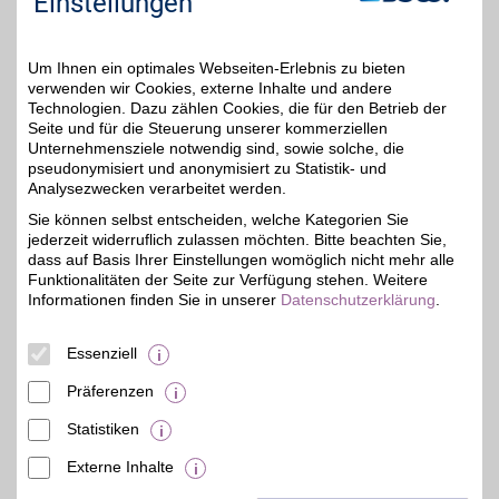
Einstellungen
Schuhen, die auch
sensible Füße glücklich
machen.
Um Ihnen ein optimales Webseiten-Erlebnis zu bieten
verwenden wir Cookies, externe Inhalte und andere
Zum Partnerprofil
Technologien. Dazu zählen Cookies, die für den Betrieb der
Seite und für die Steuerung unserer kommerziellen
Unternehmensziele notwendig sind, sowie solche, die
pseudonymisiert und anonymisiert zu Statistik- und
bonprix
Analysezwecken verarbeitet werden.
Bei bonprix finden Sie
Sie können selbst entscheiden, welche Kategorien Sie
moderne Fashion,
3%
jederzeit widerruflich zulassen möchten. Bitte beachten Sie,
hochwertige Schuhe und
inspirierende Wohnideen.
dass auf Basis Ihrer Einstellungen womöglich nicht mehr alle
Die Styles überzeugen
Funktionalitäten der Seite zur Verfügung stehen. Weitere
durch Qualität und
Informationen finden Sie in unserer
Datenschutzerklärung
.
Vielfalt. Entdecken Sie
angesagte Trends, die zu
jedem Geschmack
Essenziell
passen.
Präferenzen
Zum Partnerprofil
Statistiken
Externe Inhalte
© BSW Verbraucher-Service