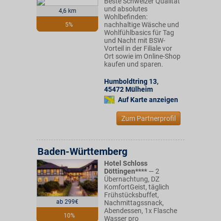
Beste Schweizer Qualität
und absolutes
4,6 km
Wohlbefinden:
nachhaltige Wäsche und
5%
Wohlfühlbasics für Tag
und Nacht mit BSW-
Vorteil in der Filiale vor
Ort sowie im Online-Shop
kaufen und sparen.
Humboldtring 13
,
45472
Mülheim
Auf Karte anzeigen
Zum Partnerprofil
Baden-Württemberg
Hotel Schloss
Döttingen****
— 2
Übernachtung, DZ
KomfortGeist, täglich
Frühstücksbuffet,
ab 299€
Nachmittagssnack,
Abendessen, 1x Flasche
10%
Wasser pro