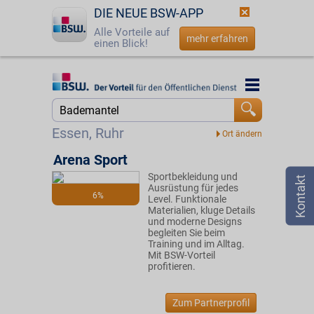
DIE NEUE BSW-APP
Alle Vorteile auf
mehr erfahren
einen Blick!
Startseite
Startseite
Jetzt BSW-Mitglied werden
Suche
Essen, Ruhr
Login
Arena Sport
Sportbekleidung und
☎
0800 - 279 25 82
Ausrüstung für jedes
6%
Level. Funktionale
Materialien, kluge Details
und moderne Designs
begleiten Sie beim
Training und im Alltag.
Mit BSW-Vorteil
profitieren.
Zum Partnerprofil