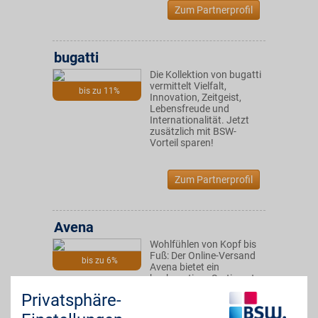
Zum Partnerprofil
bugatti
Die Kollektion von bugatti
vermittelt Vielfalt,
bis zu 11%
Innovation, Zeitgeist,
Lebensfreude und
Internationalität. Jetzt
zusätzlich mit BSW-
Vorteil sparen!
Zum Partnerprofil
Avena
Wohlfühlen von Kopf bis
Fuß: Der Online-Versand
bis zu 6%
Avena bietet ein
hochwertiges Sortiment
aus figurfreundlicher
Privatsphäre-
Wäsche, modisch-
bequemer Kleidung und