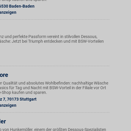
6530
Baden-Baden
 anzeigen
z und perfekte Passform vereint in stilvollen Dessous,
äsche: Jetzt bei Triumph entdecken und mit BSW-Vorteilen
ore
r Qualität und absolutes Wohlbefinden: nachhaltige Wäsche
ics für Tag und Nacht mit BSW-Vorteil in der Filiale vor Ort
e-Shop kaufen und sparen.
z 7
,
70173
Stuttgart
 anzeigen
er
p von Hunkemöller, einem der größten Dessous-Spezialisten