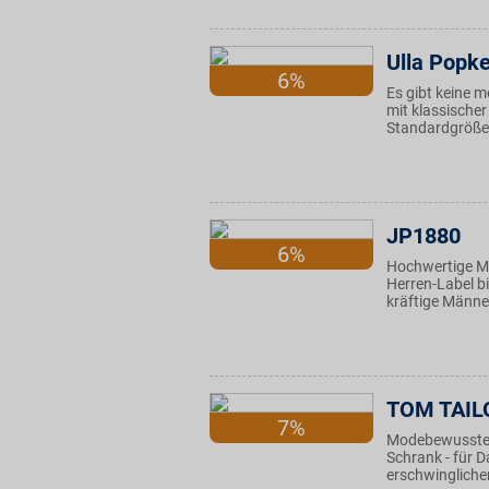
Ulla Popk
6%
Es gibt keine 
mit klassischer
Standardgrößen
JP1880
6%
Hochwertige Ma
Herren-Label bi
kräftige Männer
TOM TAIL
7%
Modebewusste a
Schrank - für 
erschwingliche