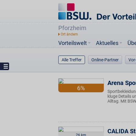
Pforzheim
Vorteilswelt
Aktuelles
Üb
Alle Treffer
Online-Partner
Vor
Arena Spo
6%
Sportbekleidung
kluge Details u
Alltag. Mit BSW-
CALIDA St
26 km