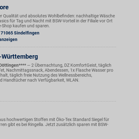
ore
r Qualität und absolutes Wohlbefinden: nachhaltige Wäsche
ics für Tag und Nacht mit BSW-Vorteil in der Filiale vor Ort
e-Shop kaufen und sparen.
71065
Sindelfingen
 anzeigen
-Württemberg
Döttingen****
— 2 Übernachtung, DZ KomfortGeist, täglich
et, Nachmittagssnack, Abendessen, 1x Flasche Wasser pro
alt, täglich freie Nutzung des Wellnessbereichs,
d Handtücher nach Verfügbarkeit, WLAN.
s hochwertigen Stoffen mit Öko-Tex Standard Siegel für
n gibt es bei Ringella. Jetzt zusätzlich sparen mit BSW-