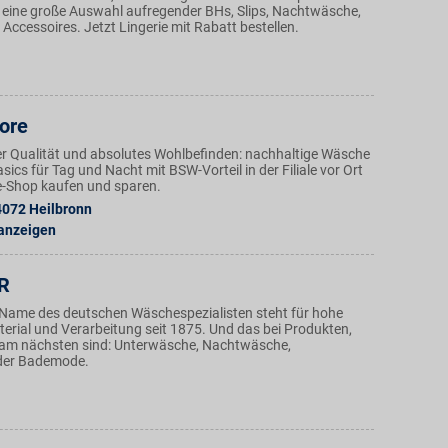
t eine große Auswahl aufregender BHs, Slips, Nachtwäsche,
ccessoires. Jetzt Lingerie mit Rabatt bestellen.
ore
r Qualität und absolutes Wohlbefinden: nachhaltige Wäsche
ics für Tag und Nacht mit BSW-Vorteil in der Filiale vor Ort
e-Shop kaufen und sparen.
4072
Heilbronn
 anzeigen
R
r Name des deutschen Wäschespezialisten steht für hohe
terial und Verarbeitung seit 1875. Und das bei Produkten,
h am nächsten sind: Unterwäsche, Nachtwäsche,
der Bademode.