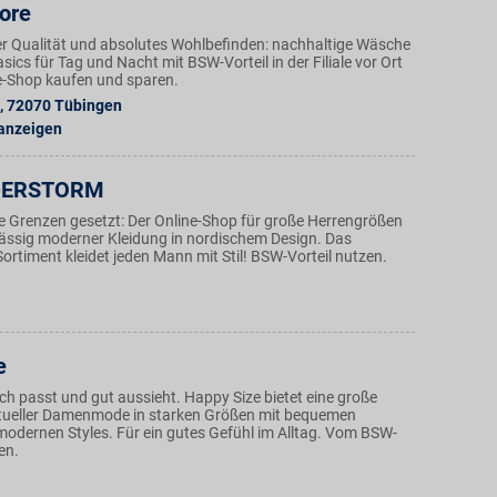
ore
r Qualität und absolutes Wohlbefinden: nachhaltige Wäsche
ics für Tag und Nacht mit BSW-Vorteil in der Filiale vor Ort
e-Shop kaufen und sparen.
,
72070
Tübingen
 anzeigen
DERSTORM
e Grenzen gesetzt: Der Online-Shop für große Herrengrößen
lässig moderner Kleidung in nordischem Design. Das
rtiment kleidet jeden Mann mit Stil! BSW-Vorteil nutzen.
e
ch passt und gut aussieht. Happy Size bietet eine große
tueller Damenmode in starken Größen mit bequemen
modernen Styles. Für ein gutes Gefühl im Alltag. Vom BSW-
ren.