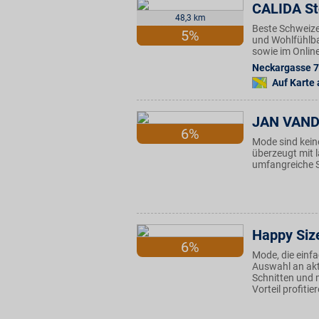
CALIDA St
48,3 km
Beste Schweize
5%
und Wohlfühlbas
sowie im Onlin
Neckargasse 7
Auf Karte
JAN VAN
6%
Mode sind kein
überzeugt mit 
umfangreiche So
Happy Siz
6%
Mode, die einfa
Auswahl an ak
Schnitten und 
Vorteil profitie