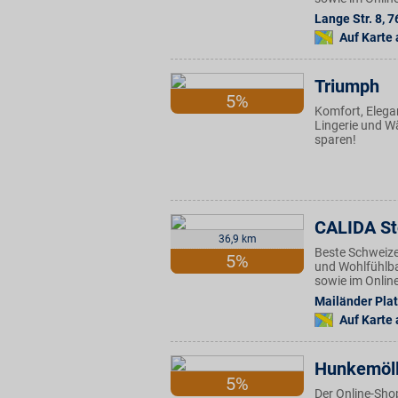
Lange Str. 8
,
7
Auf Karte
Triumph
5%
Komfort, Elegan
Lingerie und W
sparen!
CALIDA St
36,9 km
Beste Schweize
5%
und Wohlfühlbas
sowie im Onlin
Mailänder Plat
Auf Karte
Hunkemöll
5%
Der Online-Sho