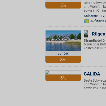
Beste Schweize
5%
und Wohlfühlbas
sowie im Onlin
Kaiserstr. 112
,
Auf Karte
Rügen
Strandhotel D
Menü oder Buff
kostenlose Nu
ab 106€
8%
CALIDA
5%
Beste Schweize
und Wohlfühlbas
sowie im Onlin