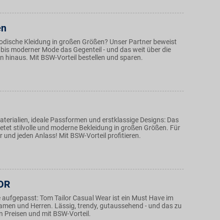
en
modische Kleidung in großen Größen? Unser Partner beweist
 bis moderner Mode das Gegenteil - und das weit über die
 hinaus. Mit BSW-Vorteil bestellen und sparen.
terialien, ideale Passformen und erstklassige Designs: Das
etet stilvolle und moderne Bekleidung in großen Größen. Für
 und jeden Anlass! Mit BSW-Vorteil profitieren.
OR
ufgepasst: Tom Tailor Casual Wear ist ein Must Have im
Damen und Herren. Lässig, trendy, gutaussehend - und das zu
n Preisen und mit BSW-Vorteil.