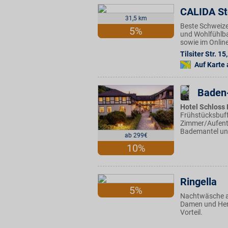
CALIDA St
31,5 km
Beste Schweize
5%
und Wohlfühlbas
sowie im Onlin
Tilsiter Str. 15
,
Auf Karte
Baden
Hotel Schloss 
Frühstücksbuff
Zimmer/Aufenth
Bademantel un
ab 299€
10%
Ringella
5%
Nachtwäsche au
Damen und Herre
Vorteil.