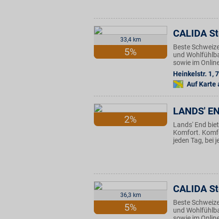
CALIDA St
33,4 km
Beste Schweize
5%
und Wohlfühlbas
sowie im Onlin
Heinkelstr. 1
,
7
Auf Karte
LANDS' E
2%
Lands' End biet
Komfort. Komfor
jeden Tag, bei 
CALIDA St
36,3 km
Beste Schweize
5%
und Wohlfühlbas
sowie im Onlin