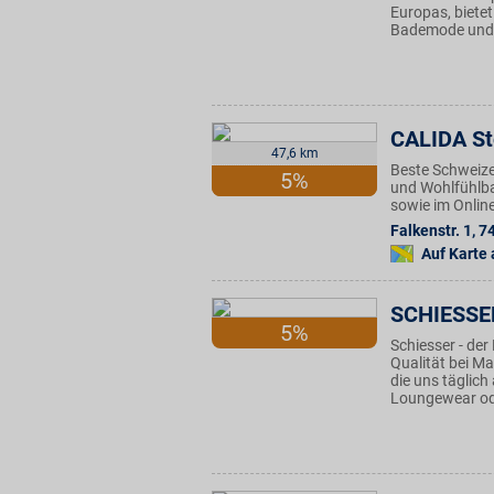
Europas, biete
Bademode und A
CALIDA St
47,6 km
Beste Schweize
5%
und Wohlfühlbas
sowie im Onlin
Falkenstr. 1
,
7
Auf Karte
SCHIESSE
5%
Schiesser - de
Qualität bei Ma
die uns täglic
Loungewear o