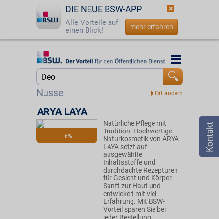
DIE NEUE BSW-APP
Alle Vorteile auf
mehr erfahren
einen Blick!
Startseite
Startseite
Jetzt BSW-Mitglied werden
Suche
Nusse
Login
ARYA LAYA
Natürliche Pflege mit
☎
0800 - 279 25 82
Tradition. Hochwertige
6%
Naturkosmetik von ARYA
LAYA setzt auf
ausgewählte
Inhaltsstoffe und
durchdachte Rezepturen
für Gesicht und Körper.
Sanft zur Haut und
entwickelt mit viel
Erfahrung. Mit BSW-
Vorteil sparen Sie bei
jeder Bestellung.