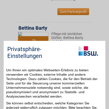
Zum Partnerprofil
Bettina Barty
Pflege mit sinnlichen
Düften. Bettina Barty
5%
steht für
Körperpflegeprodukte mit
Privatsphäre-
cremigen Texturen und
charakteristischen
Einstellungen
Duftnoten für den Alltag.
Mit BSW im Vorteil.
Um Ihnen ein optimales Webseiten-Erlebnis zu bieten
Zum Partnerprofil
verwenden wir Cookies, externe Inhalte und andere
Technologien. Dazu zählen Cookies, die für den Betrieb der
Seite und für die Steuerung unserer kommerziellen
Unternehmensziele notwendig sind, sowie solche, die
Bärbel Drexel
pseudonymisiert und anonymisiert zu Statistik- und
"Natürlich Natur" lautet
Analysezwecken verarbeitet werden.
das Versprechen von
bis zu 7%
Sie können selbst entscheiden, welche Kategorien Sie
Bärbel Drexel für
jederzeit widerruflich zulassen möchten. Bitte beachten Sie,
naturreine Kosmetik,