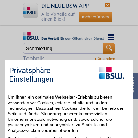
DIE NEUE BSW-APP
Alle Vorteile auf
mehr erfahren
einen Blick!
Startseite
Startseite
Jetzt BSW-Mitglied werden
Suche
Technik
Login
Privatsphäre-
baum-bmwshop24.de
Einstellungen
Für Ihren BMW, Mini oder
☎
0800 - 279 25 82
Ihr BMW-Motorrad. Von
4%
praktischen Accessoires
bis zu hochwertigen
Um Ihnen ein optimales Webseiten-Erlebnis zu bieten
Original-Ersatzteilen
finden Sie alles für
verwenden wir Cookies, externe Inhalte und andere
Komfort, Pflege und
Technologien. Dazu zählen Cookies, die für den Betrieb der
Fahrfreude. So ist Ihr
Seite und für die Steuerung unserer kommerziellen
Fahrzeug bestens
Unternehmensziele notwendig sind, sowie solche, die
ausgestattet und
pseudonymisiert und anonymisiert zu Statistik- und
individuell gestaltet. Mit
Analysezwecken verarbeitet werden.
BSW-Vorteil wird Ihre
Auswahl noch attraktiver.