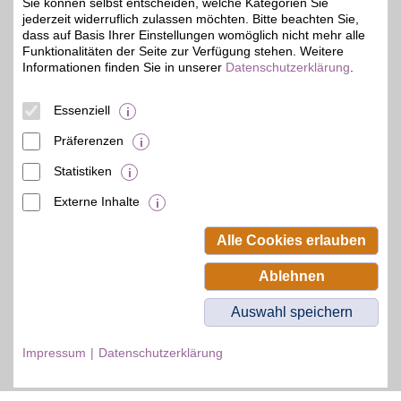
Sie können selbst entscheiden, welche Kategorien Sie
Zum Partnerprofil
jederzeit widerruflich zulassen möchten. Bitte beachten Sie,
dass auf Basis Ihrer Einstellungen womöglich nicht mehr alle
Funktionalitäten der Seite zur Verfügung stehen. Weitere
Informationen finden Sie in unserer
Datenschutzerklärung
.
© BSW Verbraucher-Service
Beamten-Selbsthilfewerk GmbH.
Alle Rechte vorbehalten.
Essenziell
Präferenzen
Statistiken
Externe Inhalte
Alle Cookies erlauben
Ablehnen
Auswahl speichern
Impressum
Datenschutzerklärung