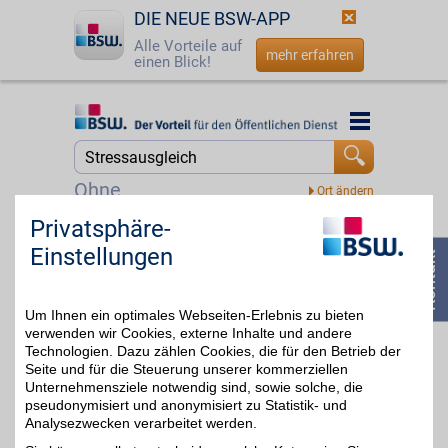
DIE NEUE BSW-APP
Alle Vorteile auf
mehr erfahren
einen Blick!
Startseite
Startseite
Jetzt BSW-Mitglied werden
Suche
Ohne
Login
Privatsphäre-
Sensilab
Einstellungen
Wohlbefinden bewusst
☎
0800 - 279 25 82
unterstützen. Sensilab
bis zu 8%
entwickelt Produkte rund
um Ernährung, Balance
Um Ihnen ein optimales Webseiten-Erlebnis zu bieten
und einen aktiven Alltag -
mit ausgewählten
verwenden wir Cookies, externe Inhalte und andere
Inhaltsstoffen und
Technologien. Dazu zählen Cookies, die für den Betrieb der
modernen Rezepturen.
Seite und für die Steuerung unserer kommerziellen
Mit BSW-Vorteil
Unternehmensziele notwendig sind, sowie solche, die
profitieren Sie bei Ihrer
pseudonymisiert und anonymisiert zu Statistik- und
Bestellung.
Analysezwecken verarbeitet werden.