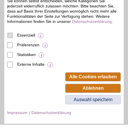
Sie können selbst entscheiden, welche Kategorien Sie
Zum Partnerprofil
jederzeit widerruflich zulassen möchten. Bitte beachten Sie,
dass auf Basis Ihrer Einstellungen womöglich nicht mehr alle
Funktionalitäten der Seite zur Verfügung stehen. Weitere
Informationen finden Sie in unserer
Datenschutzerklärung
.
© BSW Verbraucher-Service
Beamten-Selbsthilfewerk GmbH.
Alle Rechte vorbehalten.
Essenziell
Präferenzen
Statistiken
Externe Inhalte
Alle Cookies erlauben
Ablehnen
Auswahl speichern
Impressum
Datenschutzerklärung