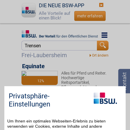
DIE NEUE BSW-APP
Alle Vorteile auf
mehr erfahren
einen Blick!
Startseite
Startseite
Jetzt BSW-Mitglied werden
Suche
Frei-Laubersheim
Login
Equinate
Alles für Pferd und Reiter.
☎
0800 - 279 25 82
Hochwertige
12%
Reitsportartikel,
Pflegeprodukte und
Zubehör begleiten Sie im
Privatsphäre-
Stall und beim Training.
Qualität und
Einstellungen
Funktionalität sorgen für
Komfort und Freude im
Reitsport. Mit BSW im
Vorteil.
Um Ihnen ein optimales Webseiten-Erlebnis zu bieten
verwenden wir Cookies, externe Inhalte und andere