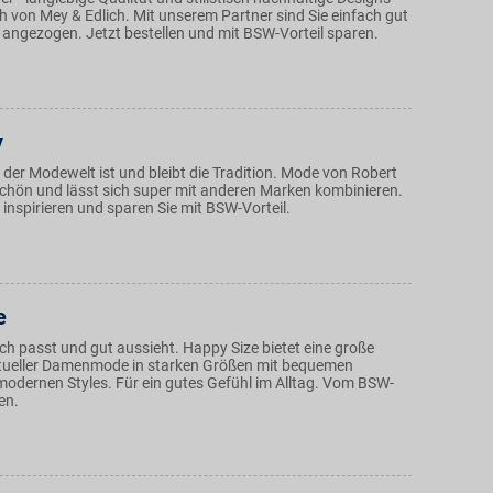
h von Mey & Edlich. Mit unserem Partner sind Sie einfach gut
 angezogen. Jetzt bestellen und mit BSW-Vorteil sparen.
y
n der Modewelt ist und bleibt die Tradition. Mode von Robert
 schön und lässt sich super mit anderen Marken kombinieren.
 inspirieren und sparen Sie mit BSW-Vorteil.
e
ch passt und gut aussieht. Happy Size bietet eine große
tueller Damenmode in starken Größen mit bequemen
modernen Styles. Für ein gutes Gefühl im Alltag. Vom BSW-
ren.