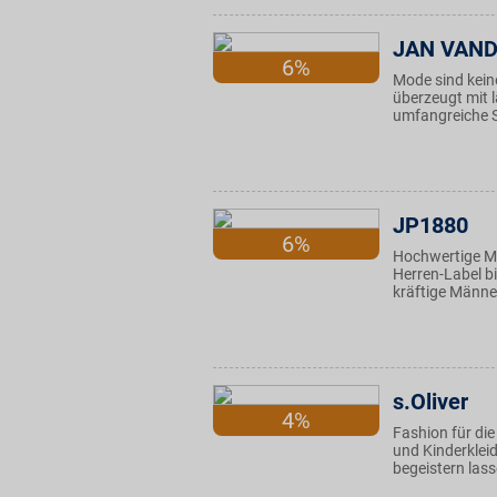
JAN VAN
6%
Mode sind kein
überzeugt mit 
umfangreiche So
JP1880
6%
Hochwertige Ma
Herren-Label bi
kräftige Männer
s.Oliver
4%
Fashion für di
und Kinderklei
begeistern lass