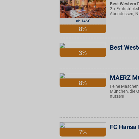
Best Western P
2 x Frühstücksb
Abendessen, N
ab 146€
8%
Best West
3%
MAERZ M
8%
Feine Maschen, 
München, die Q
nutzen!
FC Hansa 
7%