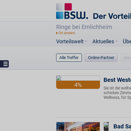
Ringe bei Emlichheim
Vorteilswelt
Aktuelles
Üb
Alle Treffer
Online-Partner
Vor
Best West
4%
Sie ist die welt
schickes Zimme
Wellness, für S
Bad Sa