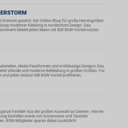
DERSTORM
e Grenzen gesetzt: Der Online-Shop für große Herrengrößen
lässig moderner Kleidung in nordischem Design. Das
rtiment kleidet jeden Mann mit Stil! BSW-Vorteil nutzen.
terialien, ideale Passformen und erstklassige Designs: Das
etet stilvolle und moderne Bekleidung in großen Größen. Für
 und jeden Anlass! Mit BSW-Vorteil profitieren.
e ganze Familie! Aus der großen Auswahl an Damen-, Herren-
dung bestellen sowie von Accessoires und Taschen
en. BSW-Mitglieder sparen dabei zusätzlich!