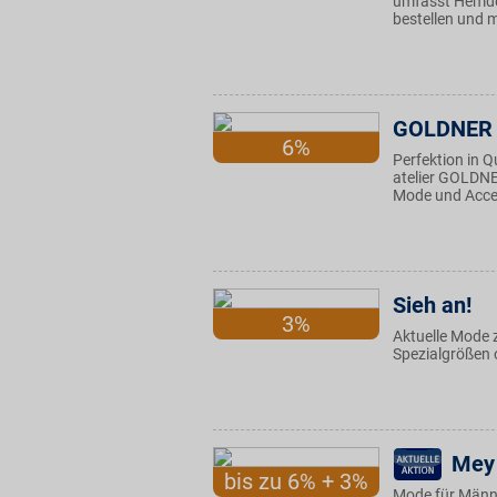
umfasst Hemden
bestellen und m
GOLDNER
6%
Perfektion in 
atelier GOLDN
Mode und Acces
Sieh an!
3%
Aktuelle Mode z
Spezialgrößen o
Mey 
bis zu 6% + 3%
Mode für Männer