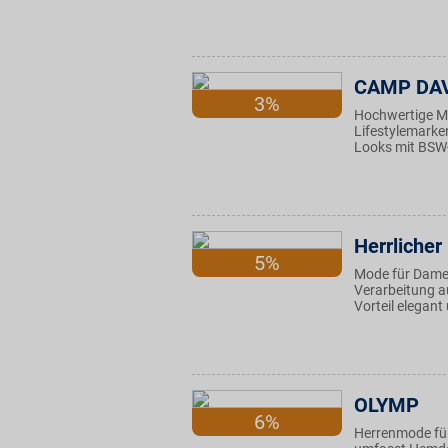
CAMP DAV
3%
Hochwertige Mä
Lifestylemarke
Looks mit BSW-
Herrlicher
5%
Mode für Damen
Verarbeitung au
Vorteil elegant
OLYMP
6%
Herrenmode für