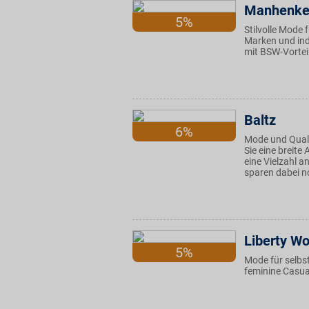
Manhenk
5%
Stilvolle Mode
Marken und ind
mit BSW-Vortei
Baltz
6%
Mode und Qualit
Sie eine breit
eine Vielzahl 
sparen dabei n
Liberty W
5%
Mode für selbs
feminine Casual