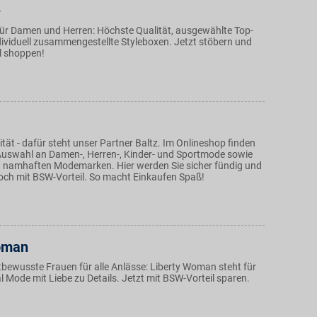
e
 für Damen und Herren: Höchste Qualität, ausgewählte Top-
ividuell zusammengestellte Styleboxen. Jetzt stöbern und
l shoppen!
ät - dafür steht unser Partner Baltz. Im Onlineshop finden
e Auswahl an Damen-, Herren-, Kinder- und Sportmode sowie
an namhaften Modemarken. Hier werden Sie sicher fündig und
och mit BSW-Vorteil. So macht Einkaufen Spaß!
oman
tbewusste Frauen für alle Anlässe: Liberty Woman steht für
 Mode mit Liebe zu Details. Jetzt mit BSW-Vorteil sparen.