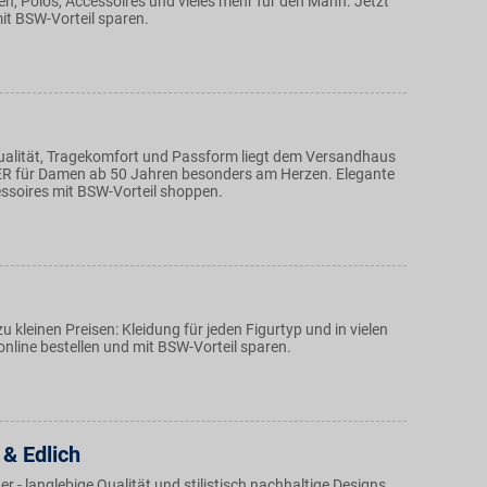
, Polos, Accessoires und vieles mehr für den Mann. Jetzt
it BSW-Vorteil sparen.
Qualität, Tragekomfort und Passform liegt dem Versandhaus
ER für Damen ab 50 Jahren besonders am Herzen. Elegante
soires mit BSW-Vorteil shoppen.
u kleinen Preisen: Kleidung für jeden Figurtyp und in vielen
nline bestellen und mit BSW-Vorteil sparen.
& Edlich
 - langlebige Qualität und stilistisch nachhaltige Designs