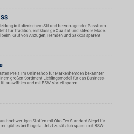
OSS
leidung in italienischem Stil und hervorragender Passform.
teht für Tradition, erstklassige Qualität und stilvolle Mode.
l beim Kauf von Anzügen, Hemden und Sakkos sparen!
e
esten Preis: Im Onlineshop für Markenhemden bekannter
 einem großen Sortiment Lieblingsmodell für das Business-
tfit auswählen und mit BSW-Vorteil sparen.
s hochwertigen Stoffen mit Öko-Tex Standard Siegel für
n gibt es bei Ringella. Jetzt zusätzlich sparen mit BSW-