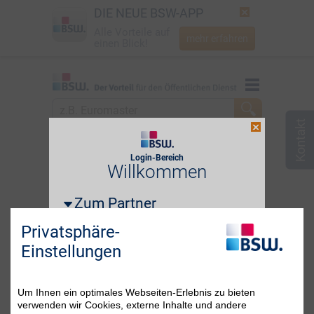
DIE NEUE BSW-APP
Alle Vorteile auf
mehr erfahren
einen Blick!
Startseite
Startseite
Jetzt BSW-Mitglied werden
zum Partner
Berlin
Login
Login-Bereich
Login erforderlich!
Willkommen
☎
0800 - 279 25 82
Zum Partner
i
E-Mail-Adresse oder BSW-Mitgliedsnummer
Privatsphäre-
Einstellungen
Passwort
Passwort vergessen?
Um Ihnen ein optimales Webseiten-Erlebnis zu bieten
verwenden wir Cookies, externe Inhalte und andere