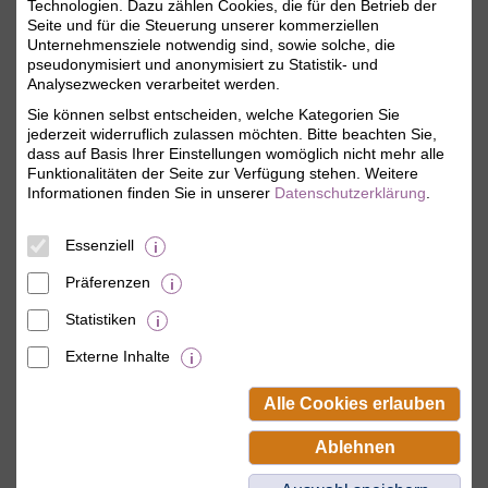
Technologien. Dazu zählen Cookies, die für den Betrieb der
Seite und für die Steuerung unserer kommerziellen
i
Angemeldet bleiben
Unternehmensziele notwendig sind, sowie solche, die
pseudonymisiert und anonymisiert zu Statistik- und
Jetzt einloggen
Analysezwecken verarbeitet werden.
Sie können selbst entscheiden, welche Kategorien Sie
jederzeit widerruflich zulassen möchten. Bitte beachten Sie,
Mitgliederzugang anlegen
dass auf Basis Ihrer Einstellungen womöglich nicht mehr alle
Funktionalitäten der Seite zur Verfügung stehen. Weitere
Als BSW-Mitglied Passwort vergeben und
Informationen finden Sie in unserer
Datenschutzerklärung
.
zum ersten Mal anmelden.
Sie erhalten sofort Zugriff auf Ihr
persönliches Mitgliedskonto.
Essenziell
Präferenzen
Statistiken
Externe Inhalte
© BSW Verbraucher-Service
Beamten-Selbsthilfewerk GmbH.
Alle Cookies erlauben
Alle Rechte vorbehalten.
Ablehnen