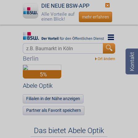
DIE NEUE BSW-APP
Alle Vorteile auf
mehr erfahren
einen Blick!
Startseite
Startseite
Jetzt BSW-Mitglied werden
Vorteilswelt
Berlin
Login
Partner
5%
☎
0800 - 279 25 82
Abele Optik
Abele Optik
Filialen in der Nähe anzeigen
Partner als Favorit speichern
Das bietet Abele Optik