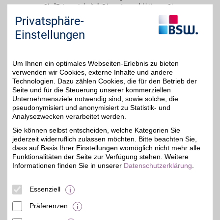
Sie "Externe Inhalte". Diese Auswahl können Sie
jederzeit über die Cookie-Einstellungen im
Privatsphäre-
unteren Seitenbereich ändern.
Einstellungen
Einstellungen anpassen
Um Ihnen ein optimales Webseiten-Erlebnis zu bieten
verwenden wir Cookies, externe Inhalte und andere
Technologien. Dazu zählen Cookies, die für den Betrieb der
Seite und für die Steuerung unserer kommerziellen
Adresse
Unternehmensziele notwendig sind, sowie solche, die
pseudonymisiert und anonymisiert zu Statistik- und
Friedrich-Ebert-Platz 2
Analysezwecken verarbeitet werden.
Rathaus-Galerie
51373
Leverkusen
Sie können selbst entscheiden, welche Kategorien Sie
Filialen in der Nähe
jederzeit widerruflich zulassen möchten. Bitte beachten Sie,
dass auf Basis Ihrer Einstellungen womöglich nicht mehr alle
Funktionalitäten der Seite zur Verfügung stehen. Weitere
Informationen finden Sie in unserer
Datenschutzerklärung
.
Essenziell
Präferenzen