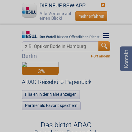
DIE NEUE BSW-APP
Alle Vorteile auf
mehr erfahren
einen Blick!
Startseite
Startseite
Jetzt BSW-Mitglied werden
Vorteilswelt
Berlin
Login
Partner
3%
☎
0800 - 279 25 82
ADAC Reisebüro Papendick
ADAC Reisebüro Papendick
Filialen in der Nähe anzeigen
Partner als Favorit speichern
Das bietet ADAC