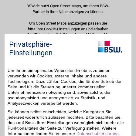
BSW.de nutzt Open Street Maps, um Ihnen BSW-
Partner in Ihrer Nähe anzeigen zu können.
Um Open Street Maps anzuzeigen passen Sie
bitte Ihre Cookie-Einstellungen an und erlauben
Sie "Externe Inhalte". Diese Auswahl können Sie
jederzeit über die Cookie-Einstellungen im
Privatsphäre-
unteren Seitenbereich ändern.
Einstellungen
Einstellungen anpassen
Um Ihnen ein optimales Webseiten-Erlebnis zu bieten
verwenden wir Cookies, externe Inhalte und andere
Technologien. Dazu zählen Cookies, die für den Betrieb der
Seite und für die Steuerung unserer kommerziellen
Adresse
Unternehmensziele notwendig sind, sowie solche, die
pseudonymisiert und anonymisiert zu Statistik- und
Europaplatz 14
Analysezwecken verarbeitet werden.
53721
Siegburg
Filialen in der Nähe
Sie können selbst entscheiden, welche Kategorien Sie
Telefon
0 22 41 / 59 74 - 0
jederzeit widerruflich zulassen möchten. Bitte beachten Sie,
dass auf Basis Ihrer Einstellungen womöglich nicht mehr alle
Funktionalitäten der Seite zur Verfügung stehen. Weitere
Informationen finden Sie in unserer
Datenschutzerklärung
.