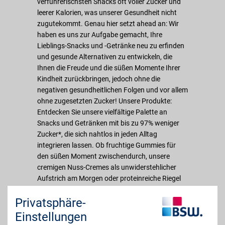
verführerischsten Snacks oft voller Zucker und
leerer Kalorien, was unserer Gesundheit nicht
zugutekommt. Genau hier setzt ahead an: Wir
haben es uns zur Aufgabe gemacht, Ihre
Lieblings-Snacks und -Getränke neu zu erfinden
und gesunde Alternativen zu entwickeln, die
Ihnen die Freude und die süßen Momente Ihrer
Kindheit zurückbringen, jedoch ohne die
negativen gesundheitlichen Folgen und vor allem
ohne zugesetzten Zucker! Unsere Produkte:
Entdecken Sie unsere vielfältige Palette an
Snacks und Getränken mit bis zu 97% weniger
Zucker*, die sich nahtlos in jeden Alltag
integrieren lassen. Ob fruchtige Gummies für
den süßen Moment zwischendurch, unsere
cremigen Nuss-Cremes als unwiderstehlicher
Aufstrich am Morgen oder proteinreiche Riegel
für den schnellen Energiekick - ahead bringt den
Privatsphäre-
Geschmack Ihrer Kindheitsklassiker zurück.
Egal, ob Sie im Büro Energie tanken, zu Hause
Einstellungen
entspannen oder gemeinsame Momente mit