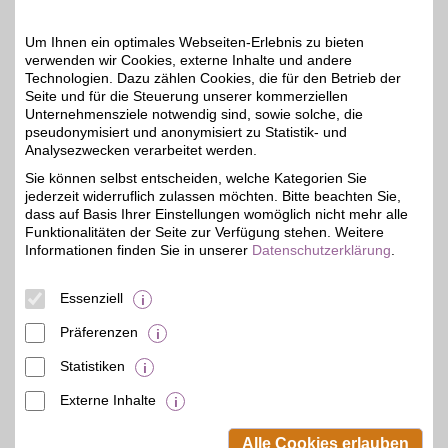
Familie und Freunden genießen möchten - ahead
ermöglicht es Ihnen, den Tag über bewusst zu
Um Ihnen ein optimales Webseiten-Erlebnis zu bieten
verwenden wir Cookies, externe Inhalte und andere
genießen, ohne dabei auf Geschmack oder
Technologien. Dazu zählen Cookies, die für den Betrieb der
Gesundheit zu verzichten.
Seite und für die Steuerung unserer kommerziellen
*Im Vergleich zu herkömmlichen Produkten
Unternehmensziele notwendig sind, sowie solche, die
pseudonymisiert und anonymisiert zu Statistik- und
Analysezwecken verarbeitet werden.
Merkmale
Sie können selbst entscheiden, welche Kategorien Sie
jederzeit widerruflich zulassen möchten. Bitte beachten Sie,
dass auf Basis Ihrer Einstellungen womöglich nicht mehr alle
Funktionalitäten der Seite zur Verfügung stehen. Weitere
Informationen finden Sie in unserer
Datenschutzerklärung
.
Essenziell
Präferenzen
Statistiken
Externe Inhalte
© BSW Verbraucher-Service
Beamten-Selbsthilfewerk GmbH.
Alle Cookies erlauben