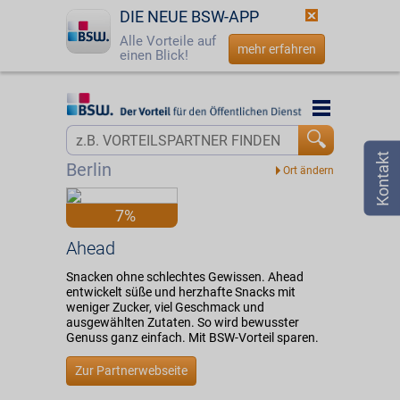
DIE NEUE BSW-APP
Alle Vorteile auf
mehr erfahren
einen Blick!
Startseite
Startseite
Jetzt BSW-Mitglied werden
Vorteilswelt
Berlin
Login
Partner
7%
☎
0800 - 279 25 82
Ahead
Ahead
Snacken ohne schlechtes Gewissen. Ahead
entwickelt süße und herzhafte Snacks mit
weniger Zucker, viel Geschmack und
ausgewählten Zutaten. So wird bewusster
Genuss ganz einfach. Mit BSW-Vorteil sparen.
Zur Partnerwebseite