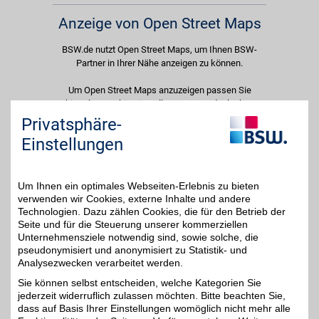
Anzeige von Open Street Maps
BSW.de nutzt Open Street Maps, um Ihnen BSW-
Partner in Ihrer Nähe anzeigen zu können.
Um Open Street Maps anzuzeigen passen Sie
bitte Ihre Cookie-Einstellungen an und erlauben
Sie "Externe Inhalte". Diese Auswahl können Sie
Privatsphäre-
jederzeit über die Cookie-Einstellungen im
Einstellungen
unteren Seitenbereich ändern.
Einstellungen anpassen
Um Ihnen ein optimales Webseiten-Erlebnis zu bieten
verwenden wir Cookies, externe Inhalte und andere
Technologien. Dazu zählen Cookies, die für den Betrieb der
Seite und für die Steuerung unserer kommerziellen
Unternehmensziele notwendig sind, sowie solche, die
pseudonymisiert und anonymisiert zu Statistik- und
Adresse
Analysezwecken verarbeitet werden.
Neustadt 527
84028
Landshut
Sie können selbst entscheiden, welche Kategorien Sie
Telefon
08 71 / 9 75 04 - 0
jederzeit widerruflich zulassen möchten. Bitte beachten Sie,
dass auf Basis Ihrer Einstellungen womöglich nicht mehr alle