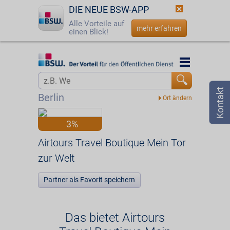
DIE NEUE BSW-APP
Alle Vorteile auf
mehr erfahren
einen Blick!
Startseite
Startseite
Jetzt BSW-Mitglied werden
Vorteilswelt
Berlin
Login
Partner
3%
☎
0800 - 279 25 82
Airtours Travel Boutique Mein Tor zur Welt
Airtours Travel Boutique Mein Tor
zur Welt
Partner als Favorit speichern
Das bietet Airtours