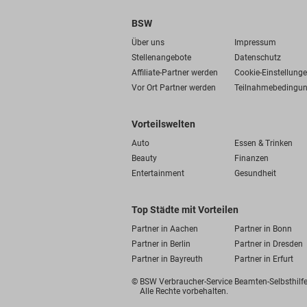
BSW
Über uns
Impressum
Stellenangebote
Datenschutz
Affiliate-Partner werden
Cookie-Einstellung
Vor Ort Partner werden
Teilnahmebedingu
Vorteilswelten
Auto
Essen & Trinken
Beauty
Finanzen
Entertainment
Gesundheit
Top Städte mit Vorteilen
Partner in Aachen
Partner in Bonn
Partner in Berlin
Partner in Dresden
Partner in Bayreuth
Partner in Erfurt
© BSW Verbraucher-Service
Beamten-Selbsthil
Alle Rechte vorbehalten.