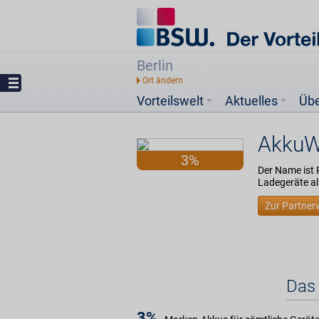
Berlin
Vorteilswelt
Aktuelles
Üb
AkkuW
3%
Der Name ist 
Ladegeräte al
Zur Partner
Das 
3%