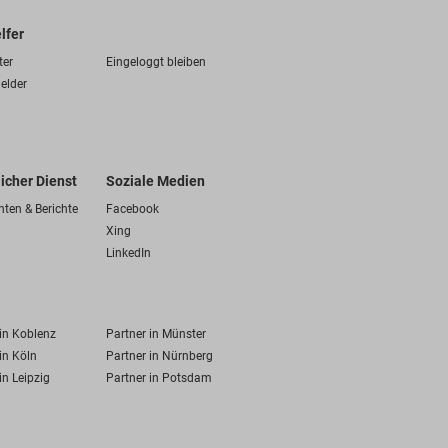
lfer
ter
Eingeloggt bleiben
elder
licher Dienst
Soziale Medien
hten & Berichte
Facebook
Xing
LinkedIn
 in Koblenz
Partner in Münster
in Köln
Partner in Nürnberg
in Leipzig
Partner in Potsdam