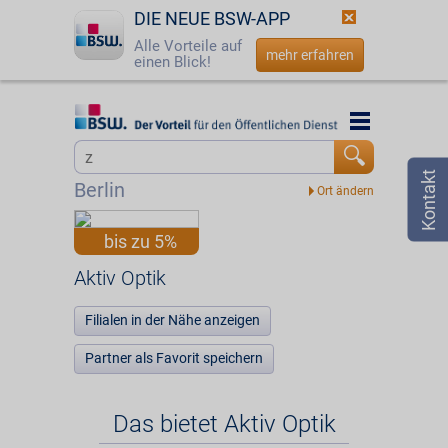
DIE NEUE BSW-APP
Alle Vorteile auf
mehr erfahren
einen Blick!
Startseite
Startseite
Jetzt BSW-Mitglied werden
Vorteilswelt
Berlin
Login
Partner
bis zu 5%
☎
0800 - 279 25 82
Aktiv Optik
Aktiv Optik
Filialen in der Nähe anzeigen
Partner als Favorit speichern
Das bietet Aktiv Optik