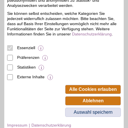
pseudonymisiert und anonymisiert zu Statistik- und
Erfurter Str. 72
Analysezwecken verarbeitet werden.
Globus
99095
Erfurt
Sie können selbst entscheiden, welche Kategorien Sie
Filialen in der Nähe
jederzeit widerruflich zulassen möchten. Bitte beachten Sie,
dass auf Basis Ihrer Einstellungen womöglich nicht mehr alle
Funktionalitäten der Seite zur Verfügung stehen. Weitere
Informationen finden Sie in unserer
Datenschutzerklärung
.
Essenziell
Präferenzen
Statistiken
Externe Inhalte
© BSW Verbraucher-Service
Beamten-Selbsthilfewerk GmbH.
Alle Cookies erlauben
Alle Rechte vorbehalten.
Ablehnen
Auswahl speichern
Impressum
Datenschutzerklärung