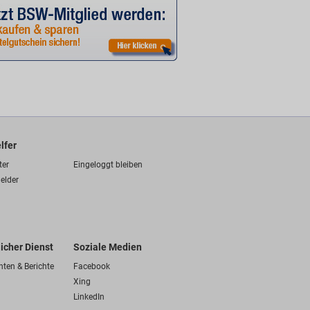
lfer
ter
Eingeloggt bleiben
elder
licher Dienst
Soziale Medien
hten & Berichte
Facebook
Xing
LinkedIn