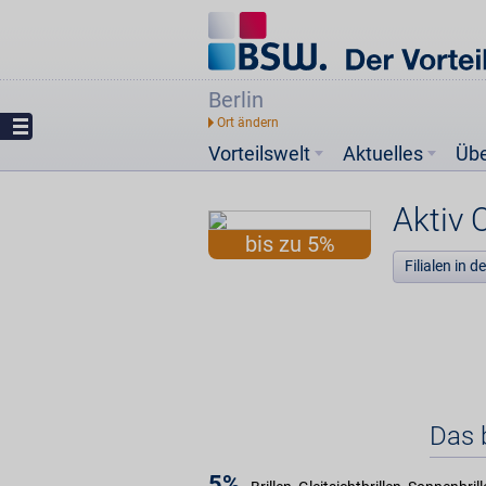
Berlin
Vorteilswelt
Aktuelles
Üb
Aktiv 
bis zu 5%
Filialen in 
Das b
5%