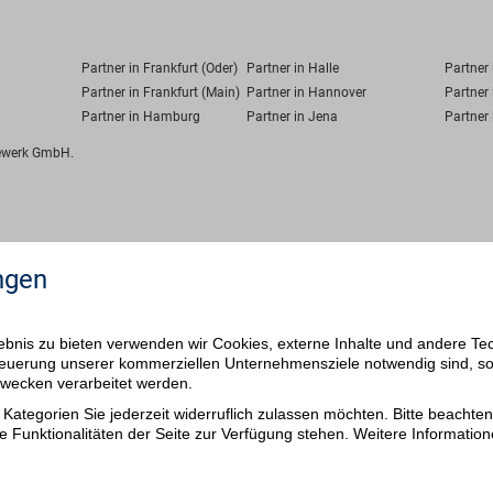
Partner in Frankfurt (Oder)
Partner in Halle
Partner
Partner in Frankfurt (Main)
Partner in Hannover
Partner 
Partner in Hamburg
Partner in Jena
Partner 
fewerk GmbH.
ngen
bnis zu bieten verwenden wir Cookies, externe Inhalte und andere Te
 Steuerung unserer kommerziellen Unternehmensziele notwendig sind, s
ezwecken verarbeitet werden.
Kategorien Sie jederzeit widerruflich zulassen möchten. Bitte beachten 
e Funktionalitäten der Seite zur Verfügung stehen. Weitere Information