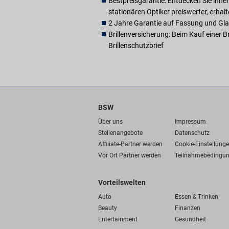
Bestpreisgarantie: Entdecken Sie inne
stationären Optiker preiswerter, erhal
2 Jahre Garantie auf Fassung und Gla
Brillenversicherung: Beim Kauf einer B
Brillenschutzbrief
BSW
Über uns
Impressum
Stellenangebote
Datenschutz
Affiliate-Partner werden
Cookie-Einstellung
Vor Ort Partner werden
Teilnahmebedingu
Vorteilswelten
Auto
Essen & Trinken
Beauty
Finanzen
Entertainment
Gesundheit