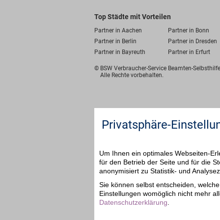
Top Städte mit Vorteilen
Partner in Aachen
Partner in Bonn
Partner in Berlin
Partner in Dresden
Partner in Bayreuth
Partner in Erfurt
© BSW Verbraucher-Service
Beamten-Selbsthil
Alle Rechte vorbehalten.
Privatsphäre-Einstellu
Um Ihnen ein optimales Webseiten-Erle
für den Betrieb der Seite und für die
anonymisiert zu Statistik- und Analys
Sie können selbst entscheiden, welche 
Einstellungen womöglich nicht mehr all
Datenschutzerklärung
.