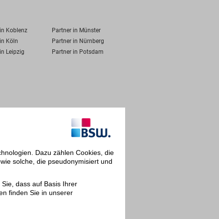
 in Koblenz
Partner in Münster
in Köln
Partner in Nürnberg
in Leipzig
Partner in Potsdam
chnologien. Dazu zählen Cookies, die
owie solche, die pseudonymisiert und
Sie, dass auf Basis Ihrer
en finden Sie in unserer