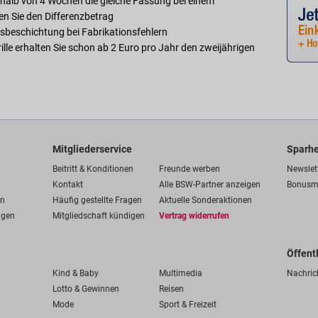
rhalb von 4 Wochen die gleiche Fassung bei einem
ten Sie den Differenzbetrag
sbeschichtung bei Fabrikationsfehlern
rille erhalten Sie schon ab 2 Euro pro Jahr den zweijährigen
Mitgliederservice
Sparhe
Beitritt & Konditionen
Freunde werben
Newslet
Kontakt
Alle BSW-Partner anzeigen
Bonusm
en
Häufig gestellte Fragen
Aktuelle Sonderaktionen
ngen
Mitgliedschaft kündigen
Vertrag widerrufen
Öffent
Kind & Baby
Multimedia
Nachric
Lotto & Gewinnen
Reisen
Mode
Sport & Freizeit