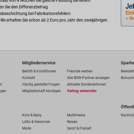
rhalb von 4 Wochen die gleiche Fassung bei einem
ten Sie den Differenzbetrag
sbeschichtung bei Fabrikationsfehlern
rille erhalten Sie schon ab 2 Euro pro Jahr den zweijährigen
Mitgliederservice
Sparhe
Beitritt & Konditionen
Freunde werben
Newslet
Kontakt
Alle BSW-Partner anzeigen
Bonusm
en
Häufig gestellte Fragen
Aktuelle Sonderaktionen
ngen
Mitgliedschaft kündigen
Vertrag widerrufen
Öffent
Kind & Baby
Multimedia
Nachric
Lotto & Gewinnen
Reisen
Mode
Sport & Freizeit