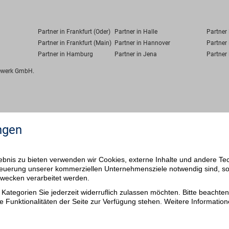
Partner in Frankfurt (Oder)
Partner in Halle
Partner
Partner in Frankfurt (Main)
Partner in Hannover
Partner 
Partner in Hamburg
Partner in Jena
Partner 
fewerk GmbH.
ngen
bnis zu bieten verwenden wir Cookies, externe Inhalte und andere Te
 Steuerung unserer kommerziellen Unternehmensziele notwendig sind, s
ezwecken verarbeitet werden.
Kategorien Sie jederzeit widerruflich zulassen möchten. Bitte beachten 
e Funktionalitäten der Seite zur Verfügung stehen. Weitere Information