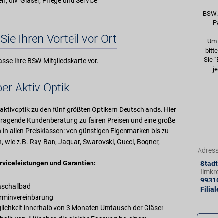
len, div. Gläser, Pflege und Service
BSW.
P
Sie Ihren Vorteil vor Ort
Um 
bitt
Sie "
asse Ihre BSW-Mitgliedskarte vor.
je
er Aktiv Optik
aktivoptik zu den fünf größten Optikern Deutschlands. Hier
orragende Kundenberatung zu fairen Preisen und eine große
in allen Preisklassen: von günstigen Eigenmarken bis zu
, wie z.B. Ray-Ban, Jaguar, Swarovski, Gucci, Bogner,
Adres
rviceleistungen und Garantien:
Stadt
Ilmkr
9931
raschallbad
Filia
erminvereinbarung
äglichkeit innerhalb von 3 Monaten Umtausch der Gläser