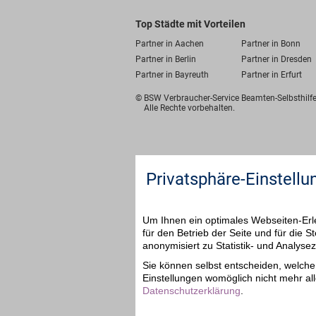
Top Städte mit Vorteilen
Partner in Aachen
Partner in Bonn
Partner in Berlin
Partner in Dresden
Partner in Bayreuth
Partner in Erfurt
© BSW Verbraucher-Service
Beamten-Selbsthil
Alle Rechte vorbehalten.
Privatsphäre-Einstellu
Um Ihnen ein optimales Webseiten-Erle
für den Betrieb der Seite und für die
anonymisiert zu Statistik- und Analys
Sie können selbst entscheiden, welche 
Einstellungen womöglich nicht mehr all
Datenschutzerklärung
.