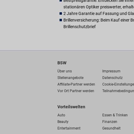
Bestpreisgarantie: Entdecken Sie inne
stationären Optiker preiswerter, erhal
2 Jahre Garantie auf Fassung und Gla
Brillenversicherung: Beim Kauf einer B
Brillenschutzbrief
BSW
Über uns
Impressum
Stellenangebote
Datenschutz
Affiliate-Partner werden
Cookie-Einstellung
Vor Ort Partner werden
Teilnahmebedingu
Vorteilswelten
Auto
Essen & Trinken
Beauty
Finanzen
Entertainment
Gesundheit