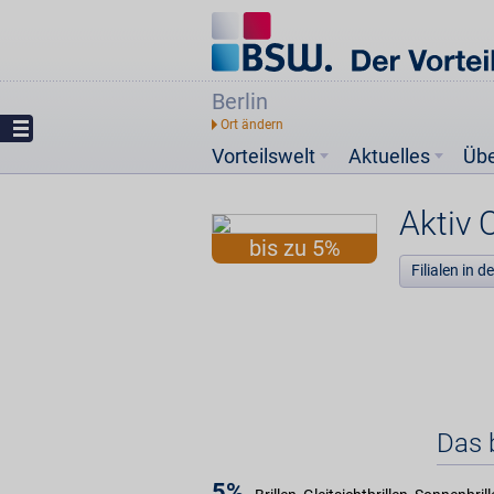
Berlin
Vorteilswelt
Aktuelles
Üb
Aktiv 
bis zu 5%
Filialen in 
Das b
5%