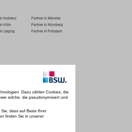
 in Koblenz
Partner in Münster
in Köln
Partner in Nürnberg
in Leipzig
Partner in Potsdam
chnologien. Dazu zählen Cookies, die
owie solche, die pseudonymisiert und
Sie, dass auf Basis Ihrer
en finden Sie in unserer