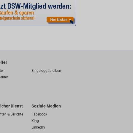
lfer
ter
Eingeloggt bleiben
elder
licher Dienst
Soziale Medien
hten & Berichte
Facebook
Xing
LinkedIn