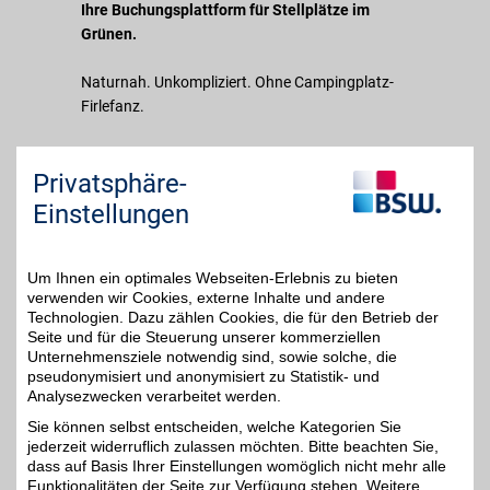
Ihre Buchungsplattform für Stellplätze im
Grünen.
Naturnah. Unkompliziert. Ohne Campingplatz-
Firlefanz.
Mit AlpacaCamping finden Sie besondere
Privatsphäre-
Stellplätze auf privaten Wiesen, Höfen oder
Naturgrundstücken - fernab vom
Einstellungen
Massentourismus, aber mit gutem Gefühl und
klarer Buchung.
Um Ihnen ein optimales Webseiten-Erlebnis zu bieten
verwenden wir Cookies, externe Inhalte und andere
Für alle, die Camping wieder so erleben wollen,
Technologien. Dazu zählen Cookies, die für den Betrieb der
wie es gedacht ist: Frei, ruhig und mitten in der
Seite und für die Steuerung unserer kommerziellen
Natur.
Unternehmensziele notwendig sind, sowie solche, die
pseudonymisiert und anonymisiert zu Statistik- und
Analysezwecken verarbeitet werden.
Merkmale
Sie können selbst entscheiden, welche Kategorien Sie
jederzeit widerruflich zulassen möchten. Bitte beachten Sie,
dass auf Basis Ihrer Einstellungen womöglich nicht mehr alle
Funktionalitäten der Seite zur Verfügung stehen. Weitere