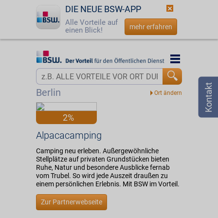
DIE NEUE BSW-APP
Alle Vorteile auf
mehr erfahren
einen Blick!
Startseite
Startseite
Jetzt BSW-Mitglied werden
Vorteilswelt
Berlin
Login
Partner
2%
☎
0800 - 279 25 82
Alpacacamping
Alpacacamping
Camping neu erleben. Außergewöhnliche
Stellplätze auf privaten Grundstücken bieten
Ruhe, Natur und besondere Ausblicke fernab
vom Trubel. So wird jede Auszeit draußen zu
einem persönlichen Erlebnis. Mit BSW im Vorteil.
Zur Partnerwebseite