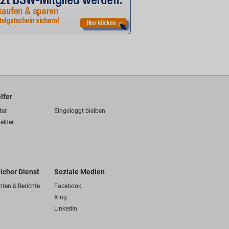
lfer
ter
Eingeloggt bleiben
elder
licher Dienst
Soziale Medien
hten & Berichte
Facebook
Xing
LinkedIn