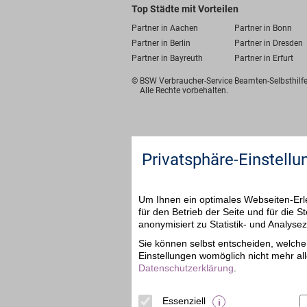
Top Städte mit Vorteilen
Partner in Aachen
Partner in Bonn
Partner in Berlin
Partner in Dresden
Partner in Bayreuth
Partner in Erfurt
© BSW Verbraucher-Service
Beamten-Selbsthil
Alle Rechte vorbehalten.
Privatsphäre-Einstellu
Um Ihnen ein optimales Webseiten-Erle
für den Betrieb der Seite und für die
anonymisiert zu Statistik- und Analys
Sie können selbst entscheiden, welche 
Einstellungen womöglich nicht mehr all
Datenschutzerklärung
.
Essenziell