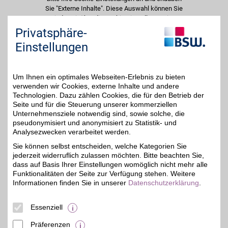
Sie "Externe Inhalte". Diese Auswahl können Sie
jederzeit über die Cookie-Einstellungen im
unteren Seitenbereich ändern.
Privatsphäre-
Einstellungen
Einstellungen anpassen
Um Ihnen ein optimales Webseiten-Erlebnis zu bieten
verwenden wir Cookies, externe Inhalte und andere
Technologien. Dazu zählen Cookies, die für den Betrieb der
Adresse
Seite und für die Steuerung unserer kommerziellen
Unternehmensziele notwendig sind, sowie solche, die
Altkarlshof 6
pseudonymisiert und anonymisiert zu Statistik- und
Osthafen
Analysezwecken verarbeitet werden.
18146
Rostock
Filialen in der Nähe
Sie können selbst entscheiden, welche Kategorien Sie
Telefon
03 81 / 6 58 67 40
jederzeit widerruflich zulassen möchten. Bitte beachten Sie,
dass auf Basis Ihrer Einstellungen womöglich nicht mehr alle
Funktionalitäten der Seite zur Verfügung stehen. Weitere
Informationen finden Sie in unserer
Datenschutzerklärung
.
Essenziell
Präferenzen