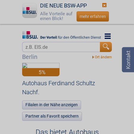
DIE NEUE BSW-APP
Alle Vorteile auf
mehr erfahren
einen Blick!
Startseite
Startseite
Jetzt BSW-Mitglied werden
Vorteilswelt
Berlin
Login
Partner
5%
☎
0800 - 279 25 82
Autohaus Ferdinand Schultz Nachf.
Autohaus Ferdinand Schultz
Nachf.
Filialen in der Nähe anzeigen
Partner als Favorit speichern
Das bietet Autohaus