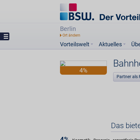
Berlin
Vorteilswelt
Aktuelles
Üb
Bahnh
4%
Partner als 
Das biet
4%