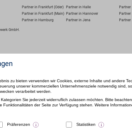
Partner in Frankfurt (Oder)
Partner in Halle
Partner
Partner in Frankfurt (Main)
Partner in Hannover
Partner 
Partner in Hamburg
Partner in Jena
Partner 
fewerk GmbH.
ngen
bnis zu bieten verwenden wir Cookies, externe Inhalte und andere Te
 Steuerung unserer kommerziellen Unternehmensziele notwendig sind, s
ezwecken verarbeitet werden.
Kategorien Sie jederzeit widerruflich zulassen möchten. Bitte beachten 
e Funktionalitäten der Seite zur Verfügung stehen. Weitere Information
Präferenzen
Statistiken