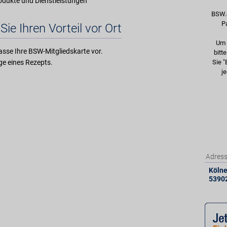
rodukte und Dienstleistungen
BSW.
P
Sie Ihren Vorteil vor Ort
Um 
asse Ihre BSW-Mitgliedskarte vor.
bitt
e eines Rezepts.
Sie "
je
Adres
Kölner
5390