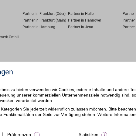
Partner in Frankfurt (Oder)
Partner in Halle
Partner
Partner in Frankfurt (Main)
Partner in Hannover
Partner 
Partner in Hamburg
Partner in Jena
Partner 
fewerk GmbH.
ngen
bnis zu bieten verwenden wir Cookies, externe Inhalte und andere Te
 Steuerung unserer kommerziellen Unternehmensziele notwendig sind, s
ezwecken verarbeitet werden.
Kategorien Sie jederzeit widerruflich zulassen möchten. Bitte beachten 
e Funktionalitäten der Seite zur Verfügung stehen. Weitere Information
Präferenzen
Statistiken