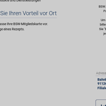
rodukte und Dienstleistungen
BSW.
P
Sie Ihren Vorteil vor Ort
Um 
asse Ihre BSW-Mitgliedskarte vor.
bitt
e eines Rezepts.
Sie "
je
Adres
Bahnh
9112
Filia