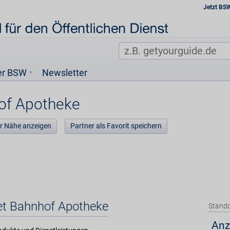
Jetzt BS
er BSW
Newsletter
of Apotheke
der Nähe anzeigen
Partner als Favorit speichern
et Bahnhof Apotheke
Stando
Anz