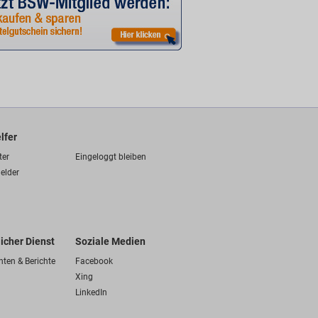
lfer
ter
Eingeloggt bleiben
elder
licher Dienst
Soziale Medien
hten & Berichte
Facebook
Xing
LinkedIn