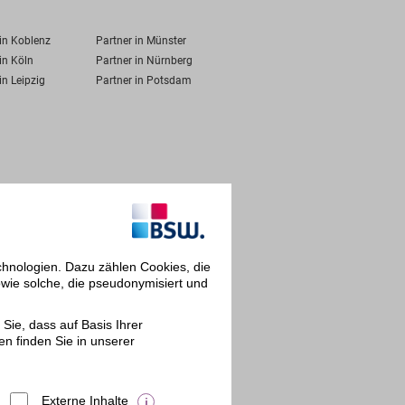
 in Koblenz
Partner in Münster
in Köln
Partner in Nürnberg
in Leipzig
Partner in Potsdam
chnologien. Dazu zählen Cookies, die
owie solche, die pseudonymisiert und
Sie, dass auf Basis Ihrer
en finden Sie in unserer
Externe Inhalte