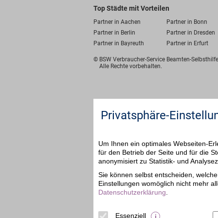
Top Städte mit Vorteilen
Partner in Aachen
Partner in Bonn
Partner in Berlin
Partner in Dresden
Partner in Bayreuth
Partner in Erfurt
© BSW Verbraucher-Service
Beamten-Selbsthil
Alle Rechte vorbehalten.
Privatsphäre-Einstellu
Um Ihnen ein optimales Webseiten-Erle
für den Betrieb der Seite und für die
anonymisiert zu Statistik- und Analys
Sie können selbst entscheiden, welche 
Einstellungen womöglich nicht mehr all
Datenschutzerklärung
.
Essenziell