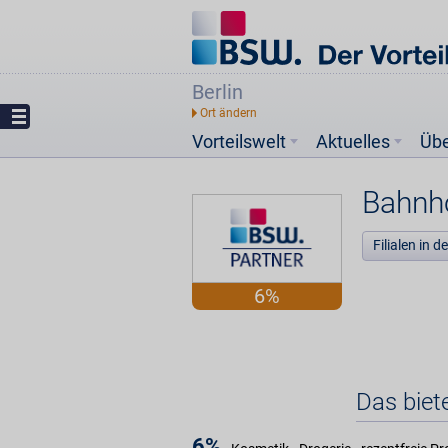
Berlin
Vorteilswelt
Aktuelles
Üb
Bahnh
Filialen in 
6%
Das biet
6%