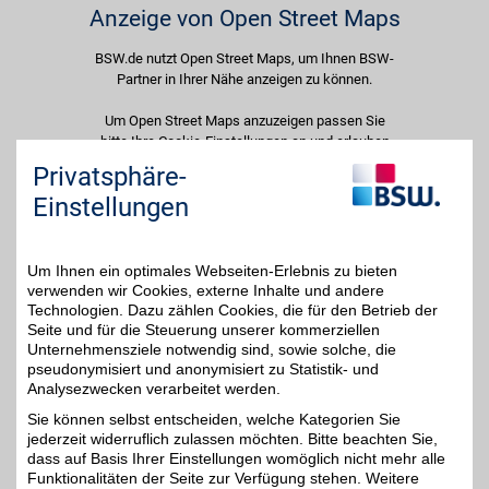
Anzeige von Open Street Maps
BSW.de nutzt Open Street Maps, um Ihnen BSW-
Partner in Ihrer Nähe anzeigen zu können.
Um Open Street Maps anzuzeigen passen Sie
bitte Ihre Cookie-Einstellungen an und erlauben
Sie "Externe Inhalte". Diese Auswahl können Sie
Privatsphäre-
jederzeit über die Cookie-Einstellungen im
Einstellungen
unteren Seitenbereich ändern.
Einstellungen anpassen
Um Ihnen ein optimales Webseiten-Erlebnis zu bieten
verwenden wir Cookies, externe Inhalte und andere
Technologien. Dazu zählen Cookies, die für den Betrieb der
Seite und für die Steuerung unserer kommerziellen
Unternehmensziele notwendig sind, sowie solche, die
Adresse
pseudonymisiert und anonymisiert zu Statistik- und
Analysezwecken verarbeitet werden.
Klipphausener Str. 2
01157
Dresden
Sie können selbst entscheiden, welche Kategorien Sie
Filialen in der Nähe
jederzeit widerruflich zulassen möchten. Bitte beachten Sie,
dass auf Basis Ihrer Einstellungen womöglich nicht mehr alle
Funktionalitäten der Seite zur Verfügung stehen. Weitere