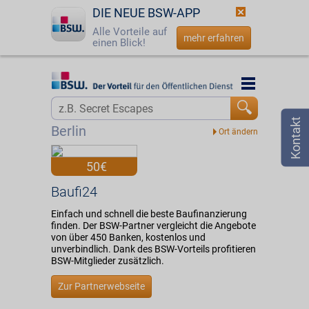
DIE NEUE BSW-APP
Alle Vorteile auf
mehr erfahren
einen Blick!
Startseite
Startseite
Jetzt BSW-Mitglied werden
Vorteilswelt
Berlin
Login
Partner
50€
☎
0800 - 279 25 82
Baufi24
Baufi24
Einfach und schnell die beste Baufinanzierung
finden. Der BSW-Partner vergleicht die Angebote
von über 450 Banken, kostenlos und
unverbindlich. Dank des BSW-Vorteils profitieren
BSW-Mitglieder zusätzlich.
Zur Partnerwebseite