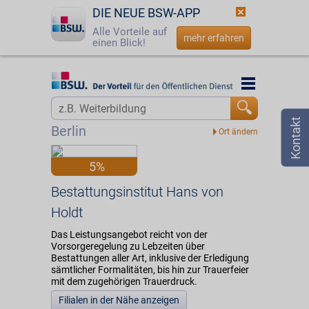
DIE NEUE BSW-APP
Alle Vorteile auf
mehr erfahren
einen Blick!
Startseite
Startseite
Jetzt BSW-Mitglied werden
Vorteilswelt
Berlin
Login
Partner
5%
☎
0800 - 279 25 82
Bestattungsinstitut Hans von Holdt
Bestattungsinstitut Hans von
Holdt
Das Leistungsangebot reicht von der
Vorsorgeregelung zu Lebzeiten über
Bestattungen aller Art, inklusive der Erledigung
sämtlicher Formalitäten, bis hin zur Trauerfeier
mit dem zugehörigen Trauerdruck.
Filialen in der Nähe anzeigen