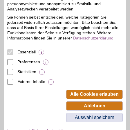
pseudonymisiert und anonymisiert zu Statistik- und
Zwingerstr. 6
Analysezwecken verarbeitet werden.
06110
Halle
Filialen in der Nähe
Sie können selbst entscheiden, welche Kategorien Sie
Telefon
0345 / 23 34 80
jederzeit widerruflich zulassen möchten. Bitte beachten Sie,
dass auf Basis Ihrer Einstellungen womöglich nicht mehr alle
Funktionalitäten der Seite zur Verfügung stehen. Weitere
Informationen finden Sie in unserer
Datenschutzerklärung
.
Essenziell
Präferenzen
Statistiken
Externe Inhalte
© BSW Verbraucher-Service
Beamten-Selbsthilfewerk GmbH.
Alle Cookies erlauben
Alle Rechte vorbehalten.
Ablehnen
Auswahl speichern