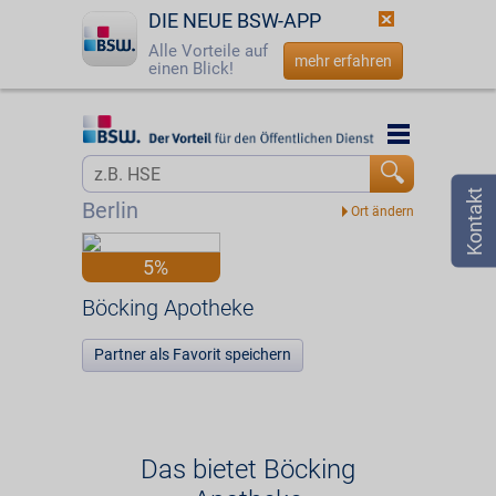
DIE NEUE BSW-APP
Alle Vorteile auf
mehr erfahren
einen Blick!
Startseite
Startseite
Jetzt BSW-Mitglied werden
Vorteilswelt
Berlin
Login
Partner
5%
☎
0800 - 279 25 82
Böcking Apotheke
Böcking Apotheke
Partner als Favorit speichern
Das bietet Böcking