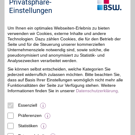
Privatsphäre-
Sie "Externe Inhalte". Diese Auswahl können Sie
Einstellungen
jederzeit über die Cookie-Einstellungen im
unteren Seitenbereich ändern.
Um Ihnen ein optimales Webseiten-Erlebnis zu bieten
Einstellungen anpassen
verwenden wir Cookies, externe Inhalte und andere
Technologien. Dazu zählen Cookies, die für den Betrieb der
Seite und für die Steuerung unserer kommerziellen
Unternehmensziele notwendig sind, sowie solche, die
pseudonymisiert und anonymisiert zu Statistik- und
Analysezwecken verarbeitet werden.
Adresse
Böckingstr. 54-56
Sie können selbst entscheiden, welche Kategorien Sie
51063
Köln
jederzeit widerruflich zulassen möchten. Bitte beachten Sie,
dass auf Basis Ihrer Einstellungen womöglich nicht mehr alle
Funktionalitäten der Seite zur Verfügung stehen. Weitere
Informationen finden Sie in unserer
Datenschutzerklärung
.
Essenziell
Präferenzen
Statistiken