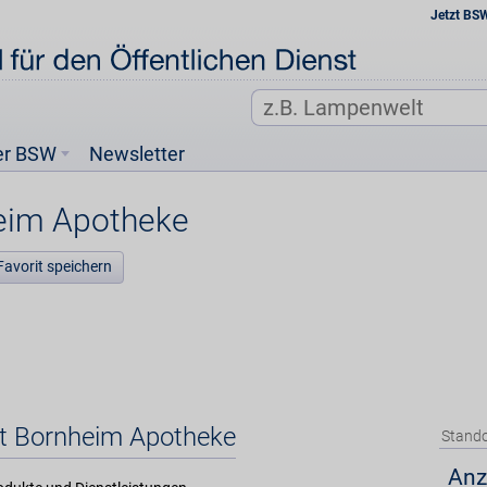
Jetzt BS
er BSW
Newsletter
eim Apotheke
Favorit speichern
et Bornheim Apotheke
Stando
Anz