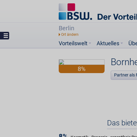
Berlin
Vorteilswelt
Aktuelles
Üb
Bornh
8%
Partner als 
Das biet
8%