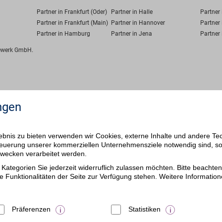
Partner in Frankfurt (Oder)
Partner in Halle
Partner
Partner in Frankfurt (Main)
Partner in Hannover
Partner 
Partner in Hamburg
Partner in Jena
Partner 
fewerk GmbH.
ngen
bnis zu bieten verwenden wir Cookies, externe Inhalte und andere Te
 Steuerung unserer kommerziellen Unternehmensziele notwendig sind, s
ezwecken verarbeitet werden.
Kategorien Sie jederzeit widerruflich zulassen möchten. Bitte beachten 
e Funktionalitäten der Seite zur Verfügung stehen. Weitere Information
Präferenzen
Statistiken