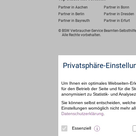
Partner in Aachen
Partner in Bonn
Partner in Berlin
Partner in Dresden
Partner in Bayreuth
Partner in Erfurt
© BSW Verbraucher-Service
Beamten-Selbsthil
Alle Rechte vorbehalten.
Privatsphäre-Einstellu
Um Ihnen ein optimales Webseiten-Erle
für den Betrieb der Seite und für die
anonymisiert zu Statistik- und Analys
Sie können selbst entscheiden, welche 
Einstellungen womöglich nicht mehr all
Datenschutzerklärung
.
Essenziell