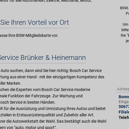
behör für alle Automarken, Elektrik, Mechanik, Motor,
BSW.
P
Sie Ihren Vorteil vor Ort
Um 
bitt
asse Ihre BSW-Mitgliedskarte vor.
Sie "
je
Service Brünker & Heinemann
 Auto suchen, dann sind Sie hier richtig: Bosch Car Service
tung aus einer Hand - mit der einzigartigen Kompetenz des
ller Marken.
Adres
rschen die Experten vom Bosch Car Service moderne
imale Funktion der Fahrzeuge. Zur Wartung und
Bonne
Einga
Bosch Service in besten Händen.
5067
ofi für die Ausrüstung und Umrüstung Ihres Autos und bietet
Filia
zteilen in Erstausrüsterqualität und Zubehör aller Art.
Tele
ahrer die Autowerkstatt der Wahl. Das bestätigt auch die Wahl
ern von "auto, motor und sport".