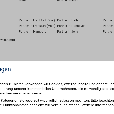
Partner in Frankfurt (Oder)
Partner in Halle
Partner
Partner in Frankfurt (Main)
Partner in Hannover
Partner 
Partner in Hamburg
Partner in Jena
Partner 
fewerk GmbH.
ngen
bnis zu bieten verwenden wir Cookies, externe Inhalte und andere Te
 Steuerung unserer kommerziellen Unternehmensziele notwendig sind, s
ezwecken verarbeitet werden.
Kategorien Sie jederzeit widerruflich zulassen möchten. Bitte beachten 
e Funktionalitäten der Seite zur Verfügung stehen. Weitere Information