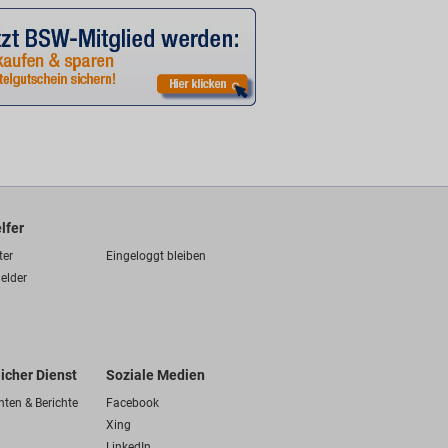
lfer
ter
Eingeloggt bleiben
elder
licher Dienst
Soziale Medien
hten & Berichte
Facebook
Xing
LinkedIn