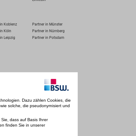
 in Koblenz
Partner in Münster
in Köln
Partner in Nürnberg
in Leipzig
Partner in Potsdam
chnologien. Dazu zählen Cookies, die
owie solche, die pseudonymisiert und
Sie, dass auf Basis Ihrer
en finden Sie in unserer