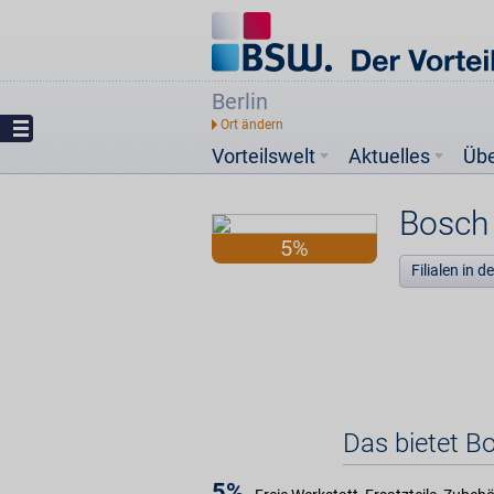
Berlin
Vorteilswelt
Aktuelles
Üb
Bosch 
5%
Filialen in 
Das bietet B
5%