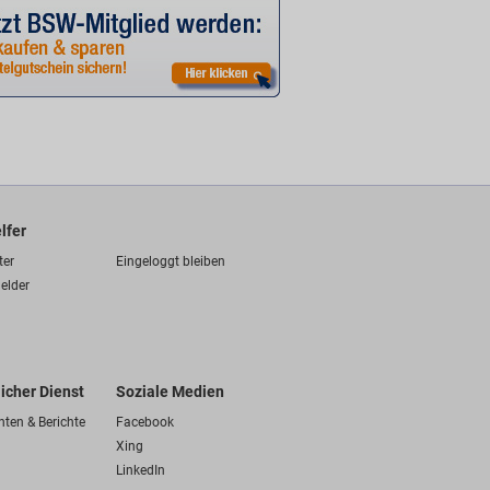
lfer
ter
Eingeloggt bleiben
elder
licher Dienst
Soziale Medien
hten & Berichte
Facebook
Xing
LinkedIn