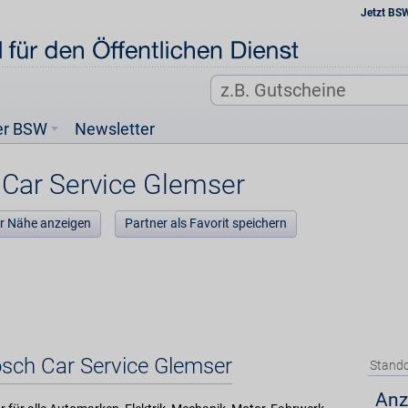
Jetzt BS
er BSW
Newsletter
Car Service Glemser
der Nähe anzeigen
Partner als Favorit speichern
osch Car Service Glemser
Stando
Anz