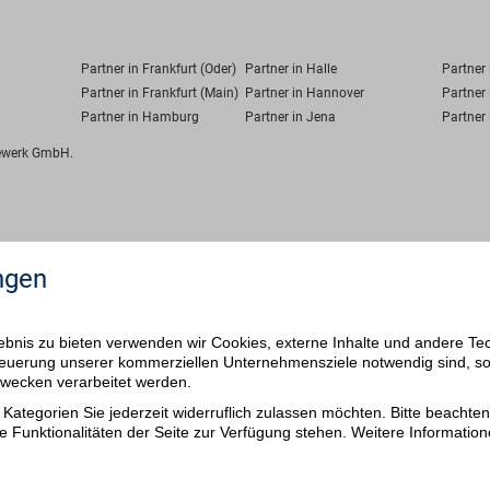
Partner in Frankfurt (Oder)
Partner in Halle
Partner
Partner in Frankfurt (Main)
Partner in Hannover
Partner 
Partner in Hamburg
Partner in Jena
Partner 
fewerk GmbH.
ngen
bnis zu bieten verwenden wir Cookies, externe Inhalte und andere Te
 Steuerung unserer kommerziellen Unternehmensziele notwendig sind, s
ezwecken verarbeitet werden.
Kategorien Sie jederzeit widerruflich zulassen möchten. Bitte beachten 
e Funktionalitäten der Seite zur Verfügung stehen. Weitere Information