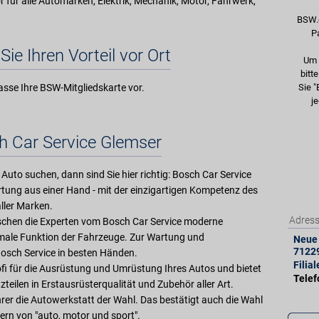
ör für alle Automarken, Elektrik, Mechanik, Motor, Fahrwerk,
BSW.
P
Sie Ihren Vorteil vor Ort
Um 
bitt
asse Ihre BSW-Mitgliedskarte vor.
Sie "
je
h Car Service Glemser
 Auto suchen, dann sind Sie hier richtig: Bosch Car Service
tung aus einer Hand - mit der einzigartigen Kompetenz des
ller Marken.
Adres
rschen die Experten vom Bosch Car Service moderne
imale Funktion der Fahrzeuge. Zur Wartung und
Neue 
7122
Bosch Service in besten Händen.
Filia
ofi für die Ausrüstung und Umrüstung Ihres Autos und bietet
Tele
zteilen in Erstausrüsterqualität und Zubehör aller Art.
ahrer die Autowerkstatt der Wahl. Das bestätigt auch die Wahl
ern von "auto, motor und sport".