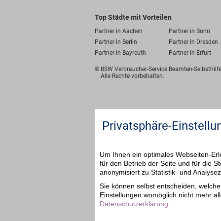
Top Städte mit Vorteilen
Partner in Aachen
Partner in Bonn
Partner in Berlin
Partner in Dresden
Partner in Bayreuth
Partner in Erfurt
© BSW Verbraucher-Service
Beamten-Selbsthil
Alle Rechte vorbehalten.
Privatsphäre-Einstellu
Um Ihnen ein optimales Webseiten-Erle
für den Betrieb der Seite und für die
anonymisiert zu Statistik- und Analys
Sie können selbst entscheiden, welche 
Einstellungen womöglich nicht mehr all
Datenschutzerklärung
.