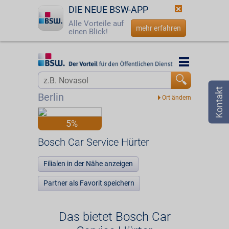
DIE NEUE BSW-APP
Alle Vorteile auf
mehr erfahren
einen Blick!
Startseite
Startseite
Jetzt BSW-Mitglied werden
Vorteilswelt
Berlin
Login
Partner
5%
☎
0800 - 279 25 82
Bosch Car Service Hürter
Bosch Car Service Hürter
Filialen in der Nähe anzeigen
Partner als Favorit speichern
Das bietet Bosch Car