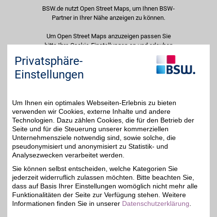
BSW.de nutzt Open Street Maps, um Ihnen BSW-
Partner in Ihrer Nähe anzeigen zu können.
Um Open Street Maps anzuzeigen passen Sie
bitte Ihre Cookie-Einstellungen an und erlauben
Sie "Externe Inhalte". Diese Auswahl können Sie
Privatsphäre-
jederzeit über die Cookie-Einstellungen im
Einstellungen
unteren Seitenbereich ändern.
Einstellungen anpassen
Um Ihnen ein optimales Webseiten-Erlebnis zu bieten
verwenden wir Cookies, externe Inhalte und andere
Technologien. Dazu zählen Cookies, die für den Betrieb der
Seite und für die Steuerung unserer kommerziellen
Unternehmensziele notwendig sind, sowie solche, die
Adresse
pseudonymisiert und anonymisiert zu Statistik- und
Analysezwecken verarbeitet werden.
Am Eggenkamp 51
48268
Greven
Sie können selbst entscheiden, welche Kategorien Sie
Filialen in der Nähe
jederzeit widerruflich zulassen möchten. Bitte beachten Sie,
dass auf Basis Ihrer Einstellungen womöglich nicht mehr alle
Funktionalitäten der Seite zur Verfügung stehen. Weitere
Informationen finden Sie in unserer
Datenschutzerklärung
.