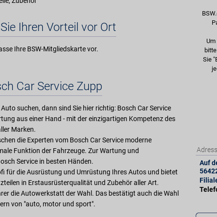
eile, Zubehör
BSW.
P
Sie Ihren Vorteil vor Ort
Um 
asse Ihre BSW-Mitgliedskarte vor.
bitt
Sie "
je
ch Car Service Zupp
 Auto suchen, dann sind Sie hier richtig: Bosch Car Service
tung aus einer Hand - mit der einzigartigen Kompetenz des
ller Marken.
rschen die Experten vom Bosch Car Service moderne
Adres
imale Funktion der Fahrzeuge. Zur Wartung und
Bosch Service in besten Händen.
Auf d
5642
ofi für die Ausrüstung und Umrüstung Ihres Autos und bietet
Filia
zteilen in Erstausrüsterqualität und Zubehör aller Art.
Tele
ahrer die Autowerkstatt der Wahl. Das bestätigt auch die Wahl
ern von "auto, motor und sport".