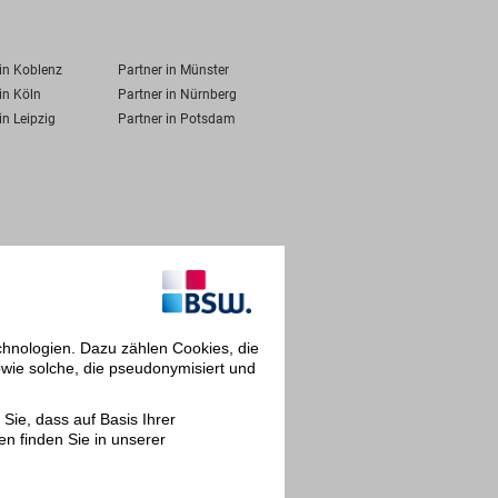
 in Koblenz
Partner in Münster
in Köln
Partner in Nürnberg
in Leipzig
Partner in Potsdam
chnologien. Dazu zählen Cookies, die
owie solche, die pseudonymisiert und
Sie, dass auf Basis Ihrer
en finden Sie in unserer