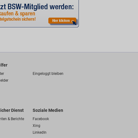
lfer
ter
Eingeloggt bleiben
elder
licher Dienst
Soziale Medien
hten & Berichte
Facebook
Xing
LinkedIn