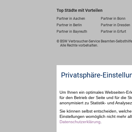
Top Städte mit Vorteilen
Partner in Aachen
Partner in Bonn
Partner in Berlin
Partner in Dresden
Partner in Bayreuth
Partner in Erfurt
© BSW Verbraucher-Service
Beamten-Selbsthil
Alle Rechte vorbehalten.
Privatsphäre-Einstellu
Um Ihnen ein optimales Webseiten-Erle
für den Betrieb der Seite und für die
anonymisiert zu Statistik- und Analys
Sie können selbst entscheiden, welche 
Einstellungen womöglich nicht mehr all
Datenschutzerklärung
.