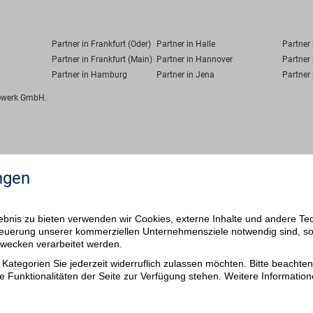
Partner in Frankfurt (Oder)
Partner in Halle
Partner
Partner in Frankfurt (Main)
Partner in Hannover
Partner 
Partner in Hamburg
Partner in Jena
Partner 
fewerk GmbH.
ngen
bnis zu bieten verwenden wir Cookies, externe Inhalte und andere Te
 Steuerung unserer kommerziellen Unternehmensziele notwendig sind, s
ezwecken verarbeitet werden.
Kategorien Sie jederzeit widerruflich zulassen möchten. Bitte beachten 
e Funktionalitäten der Seite zur Verfügung stehen. Weitere Information