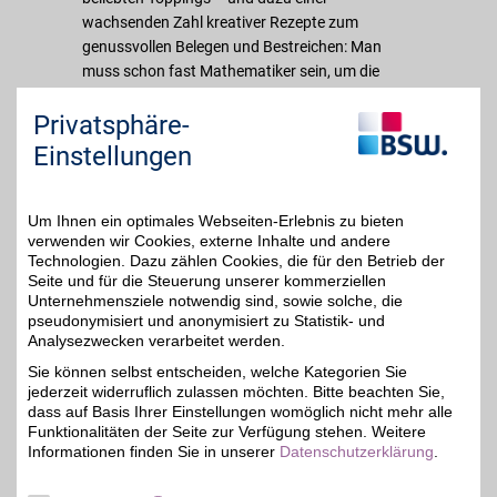
wachsenden Zahl kreativer Rezepte zum
genussvollen Belegen und Bestreichen: Man
muss schon fast Mathematiker sein, um die
beeindruckende Geschmacks-Vielfalt bei
Privatsphäre-
Brotrausch einigermaßen beziffern zu können.
Aber keine Sorge: Sie müssen das natürlich nicht,
Einstellungen
sondern suchen sich einfach nach Lust und
Laune die Komponenten aus, die Sie am liebsten
mögen– oder die Sie unbedingt mal
Um Ihnen ein optimales Webseiten-Erlebnis zu bieten
verwenden wir Cookies, externe Inhalte und andere
ausprobieren wollen. Besonders interessant
Technologien. Dazu zählen Cookies, die für den Betrieb der
dabei: Viele der speziellen Zutaten würden Sie im
Seite und für die Steuerung unserer kommerziellen
normalen Einzelhandel so gar nicht bekommen!
Unternehmensziele notwendig sind, sowie solche, die
pseudonymisiert und anonymisiert zu Statistik- und
Analysezwecken verarbeitet werden.
Merkmale
Sie können selbst entscheiden, welche Kategorien Sie
jederzeit widerruflich zulassen möchten. Bitte beachten Sie,
dass auf Basis Ihrer Einstellungen womöglich nicht mehr alle
Funktionalitäten der Seite zur Verfügung stehen. Weitere
Informationen finden Sie in unserer
Datenschutzerklärung
.