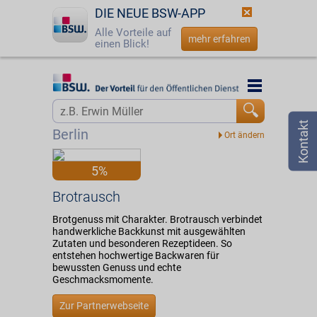
DIE NEUE BSW-APP
Alle Vorteile auf
mehr erfahren
einen Blick!
Startseite
Startseite
Jetzt BSW-Mitglied werden
Vorteilswelt
Berlin
Login
Partner
5%
☎
0800 - 279 25 82
Brotrausch
Brotrausch
Brotgenuss mit Charakter. Brotrausch verbindet
handwerkliche Backkunst mit ausgewählten
Zutaten und besonderen Rezeptideen. So
entstehen hochwertige Backwaren für
bewussten Genuss und echte
Geschmacksmomente.
Zur Partnerwebseite