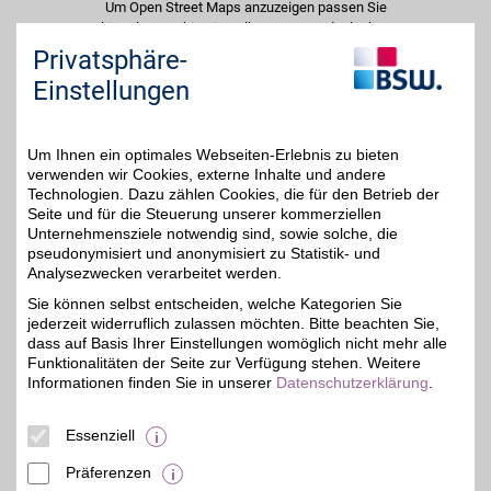
Um Open Street Maps anzuzeigen passen Sie
bitte Ihre Cookie-Einstellungen an und erlauben
Sie "Externe Inhalte". Diese Auswahl können Sie
Privatsphäre-
jederzeit über die Cookie-Einstellungen im
Einstellungen
unteren Seitenbereich ändern.
Einstellungen anpassen
Um Ihnen ein optimales Webseiten-Erlebnis zu bieten
verwenden wir Cookies, externe Inhalte und andere
Technologien. Dazu zählen Cookies, die für den Betrieb der
Seite und für die Steuerung unserer kommerziellen
Unternehmensziele notwendig sind, sowie solche, die
Adresse
pseudonymisiert und anonymisiert zu Statistik- und
Analysezwecken verarbeitet werden.
Weißenfelser Str. 37
06712
Zeitz
Sie können selbst entscheiden, welche Kategorien Sie
Telefon
0 34 41 / 6 28 36 06
jederzeit widerruflich zulassen möchten. Bitte beachten Sie,
dass auf Basis Ihrer Einstellungen womöglich nicht mehr alle
Funktionalitäten der Seite zur Verfügung stehen. Weitere
Informationen finden Sie in unserer
Datenschutzerklärung
.
Essenziell
Präferenzen