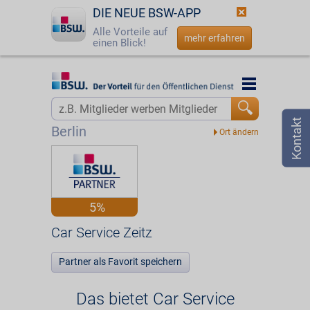
DIE NEUE BSW-APP
Alle Vorteile auf
mehr erfahren
einen Blick!
Startseite
Startseite
Jetzt BSW-Mitglied werden
Vorteilswelt
Berlin
Login
Partner
☎
0800 - 279 25 82
Car Service Zeitz
5%
Car Service Zeitz
Partner als Favorit speichern
Das bietet Car Service